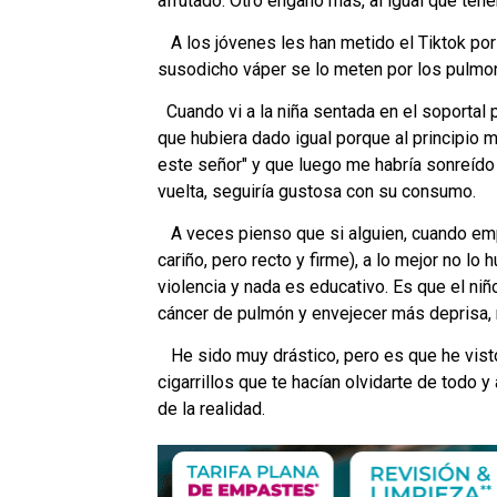
afrutado. Otro engaño más, al igual que tene
A los jóvenes les han metido el Tiktok por l
susodicho váper se lo meten por los pulmon
Cuando vi a la niña sentada en el soportal p
que hubiera dado igual porque al principio
este señor" y que luego me habría sonreído y
vuelta, seguiría gustosa con su consumo.
A veces pienso que si alguien, cuando emp
cariño, pero recto y firme), a lo mejor no l
violencia y nada es educativo. Es que el niñ
cáncer de pulmón y envejecer más deprisa, n
He sido muy drástico, pero es que he vist
cigarrillos que te hacían olvidarte de todo y
de la realidad.