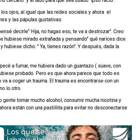
rlo cercano y al lado para que sea usado" ipso facto".
os ojos, al igual que las redes sociales y ahora el
es y las pápulas gustativas.
ensé decirle" Hija, no hagas eso, te va a destrozar". Creo
 me hubiese mirado extrañada y pensando" qué narices dice
 hubiese dicho: " Ya, tienes razón". Y después, dada la
ecé a fumar, me hubiera dado un guantazo ( suave, con
o hubiese probado. Pero es que ahora parece que todo es
o va a coger un trauma. El trauma es encontrarse con un
o lo otro.
o gente tomar mucho alcohol, consumir mucha nicotina y
 ahora están con una pastillita para evitar no desconectarse