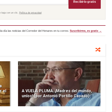
Recibirlo gratis
e baja con un clic.
Política de privacidad
a día las noticias del Corredor del Henares en tu correo.
Suscribirme, es gratis →
a
r el
A VUELA PLUMA. ¡Madres del mundo,
uníos! (por Antonio Portillo Casado)