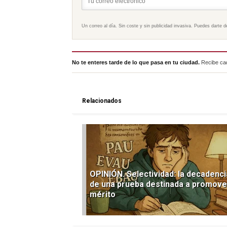
Un correo al día. Sin coste y sin publicidad invasiva. Puedes darte d
No te enteres tarde de lo que pasa en tu ciudad.
Recibe cad
Relacionados
OPINIÓN. Selectividad: la decadenci
de una prueba destinada a promove
mérito