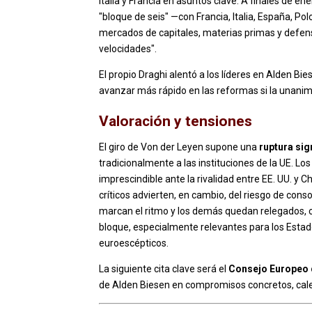
Italia y Francia en asuntos clave. A finales de en
"bloque de seis" —con Francia, Italia, España, Pol
mercados de capitales, materias primas y defen
velocidades".
El propio Draghi alentó a los líderes en Alden 
avanzar más rápido en las reformas si la unanim
Valoración y tensiones
El giro de Von der Leyen supone una
ruptura sig
tradicionalmente a las instituciones de la UE. L
imprescindible ante la rivalidad entre EE. UU. y C
críticos advierten, en cambio, del riesgo de cons
marcan el ritmo y los demás quedan relegados, c
bloque, especialmente relevantes para los Est
euroescépticos.
La siguiente cita clave será el
Consejo Europeo 
de Alden Biesen en compromisos concretos, calen