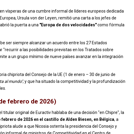
 en vísperas de una cumbre informal de líderes europeos dedicada
 Europea, Ursula von der Leyen, remitió una carta a los jefes de
 abrió la puerta a una
"Europa de dos velocidades"
como fórmula
be ser siempre alcanzar un acuerdo entre los 27 Estados
"recurrir a las posibilidades previstas en los Tratados sobre
te a un grupo mínimo de nueve países avanzar en la integración
ia chipriota del Consejo de la UE (1 de enero – 30 de junio de
ta al mundo"
, y que ha situado la competitividad y la profundización
les.
de febrero de 2026)
titular original de Euractiv hablaba de una decisión "en Chipre", la
 febrero de 2026 en el castillo de Alden Biesen, en Bélgica
, a
priota alude a que Nicosia ostenta la presidencia del Consejo y
ión informal de ministros de Competitividad en el Centro de