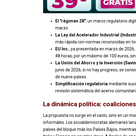
El "régimen 28"
, un marco regulatorio dig
marzo.
La Ley del Acelerador Industrial (Industr
más rápida con normas reconocidas en tod
EU Inc.
, ya presentada en marzo de 2026,
48 horas, por un máximo de 100 euros, sin
La Unión del Ahorro y la Inversión (Sav
junio de 2026; si no hay progreso, se co
de nueve países .
Simplificación regulatoria
mediante suce
revisión sistemática del acervo comunitari
La dinámica política: coalicione
La propuesta no surge en el vacío, sino en un m
informales. Los socialdemócratas alemanes lanza
países del bloque más los Países Bajos, mientras