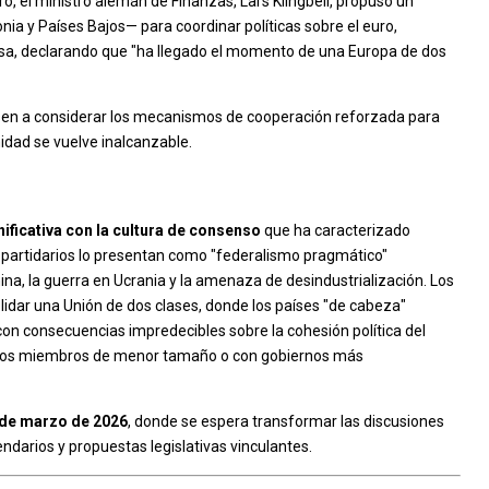
ero, el ministro alemán de Finanzas, Lars Klingbeil, propuso un
onia y Países Bajos— para coordinar políticas sobre el euro,
sa, declarando que "ha llegado el momento de una Europa de dos
Biesen a considerar los mecanismos de cooperación reforzada para
idad se vuelve inalcanzable.
nificativa con la cultura de consenso
que ha caracterizado
os partidarios lo presentan como "federalismo pragmático"
hina, la guerra en Ucrania y la amenaza de desindustrialización. Los
olidar una Unión de dos clases, donde los países "de cabeza"
on consecuencias impredecibles sobre la cohesión política del
ados miembros de menor tamaño o con gobiernos más
de marzo de 2026
, donde se espera transformar las discusiones
darios y propuestas legislativas vinculantes.