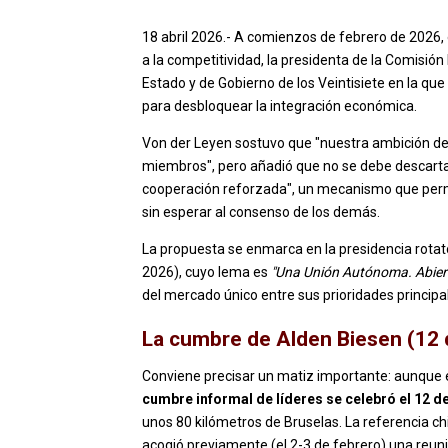
18 abril 2026.- A comienzos de febrero de 2026,
a la competitividad, la presidenta de la Comisión
Estado y de Gobierno de los Veintisiete en la que
para desbloquear la integración económica.
Von der Leyen sostuvo que "nuestra ambición de
miembros", pero añadió que no se debe descartar 
cooperación reforzada", un mecanismo que permi
sin esperar al consenso de los demás.
La propuesta se enmarca en la presidencia rotator
2026), cuyo lema es
"Una Unión Autónoma. Abier
del mercado único entre sus prioridades principa
La cumbre de Alden Biesen (12 
Conviene precisar un matiz importante: aunque el 
cumbre informal de líderes se celebró el 12 de
unos 80 kilómetros de Bruselas. La referencia chi
acogió previamente (el 2-3 de febrero) una reun