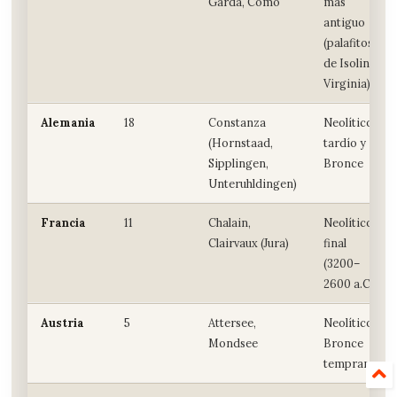
Garda, Como
más
antiguo
(palafitos
de Isolino
Virginia)
Alemania
18
Constanza
Neolítico
(Hornstaad,
tardío y
Sipplingen,
Bronce
Unteruhldingen)
Francia
11
Chalain,
Neolítico
Clairvaux (Jura)
final
(3200–
2600 a.C.)
Austria
5
Attersee,
Neolítico y
Mondsee
Bronce
temprano