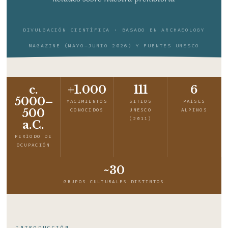
DIVULGACIÓN CIENTÍFICA · BASADO EN ARCHAEOLOGY
MAGAZINE (MAYO–JUNIO 2026) Y FUENTES UNESCO
c.
+1.000
111
6
5000–
YACIMIENTOS
SITIOS
PAÍSES
500
CONOCIDOS
UNESCO
ALPINOS
(2011)
a.C.
PERÍODO DE
OCUPACIÓN
~30
GRUPOS CULTURALES DISTINTOS
INTRODUCCIÓN