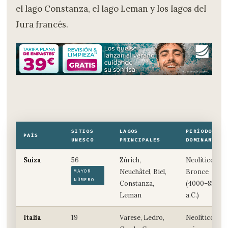
el lago Constanza, el lago Leman y los lagos del
Jura francés.
SITIOS
LAGOS
PERÍODO
PAÍS
UNESCO
PRINCIPALES
DOMINANTE
Suiza
56
Zúrich,
Neolítico y
Neuchâtel, Biel,
Bronce
MAYOR
NÚMERO
Constanza,
(4000–850
Leman
a.C.)
Italia
19
Varese, Ledro,
Neolítico