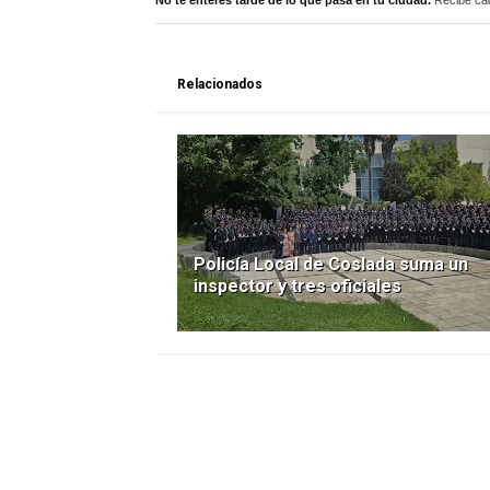
No te enteres tarde de lo que pasa en tu ciudad.
Recibe cad
Relacionados
Policía Local de Coslada suma un
inspector y tres oficiales