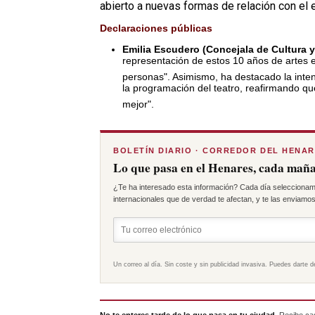
abierto a nuevas formas de relación con el
Declaraciones públicas
Emilia Escudero (Concejala de Cultura y
representación de estos 10 años de artes 
personas"
.
Asimismo, ha destacado la inten
la programación del teatro, reafirmando qu
mejor"
.
BOLETÍN DIARIO · CORREDOR DEL HENA
Lo que pasa en el Henares, cada maña
¿Te ha interesado esta información? Cada día seleccionam
internacionales que de verdad te afectan, y te las enviamos 
Un correo al día. Sin coste y sin publicidad invasiva. Puedes darte d