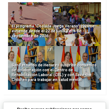
El programa "Coslada Juega Verano" 2026 se
extiende desde el 22 de junio y el 4 de
septiembre de 2026
San Fernando de Henares suscribe convenios
de colaboración con el Centro de
Rehabilitación Laboral (CRL) y con Save the
Children para trabajar en salud mental