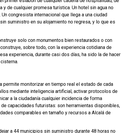
 el primer eslabón de cualquier cadena de hospitalidad, de
 y de cualquier promesa turística. Un hotel sin agua no
. Un congresista internacional que llega a una ciudad
in suministro en su alojamiento no regresa, y lo que es
onstruye solo con monumentos bien restaurados o con
onstruye, sobre todo, con la experiencia cotidiana de
 esa experiencia, durante casi dos días, ha sido la de hacer
cisterna.
a permite monitorizar en tiempo real el estado de cada
llos mediante inteligencia artificial, activar protocolos de
car a la ciudadanía cualquier incidencia de forma
de capacidades futuristas: son herramientas disponibles,
iudades comparables en tamaño y recursos a Alcalá de
dejar a 44 municipios sin suministro durante 48 horas no