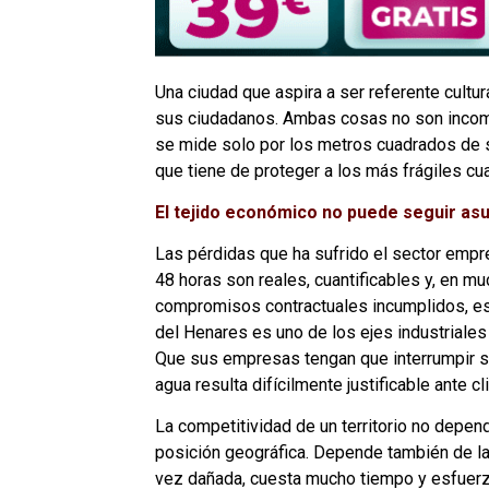
Una ciudad que aspira a ser referente cultur
sus ciudadanos. Ambas cosas no son incomp
se mide solo por los metros cuadrados de s
que tiene de proteger a los más frágiles cua
El tejido económico no puede seguir asu
Las pérdidas que ha sufrido el sector empr
48 horas son reales, cuantificables y, en m
compromisos contractuales incumplidos, est
del Henares es uno de los ejes industriale
Que sus empresas tengan que interrumpir su 
agua resulta difícilmente justificable ante c
La competitividad de un territorio no depen
posición geográfica. Depende también de la f
vez dañada, cuesta mucho tiempo y esfuerz