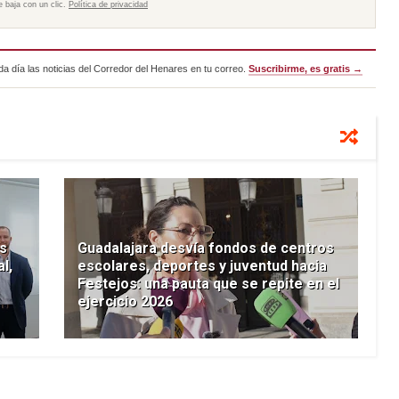
e baja con un clic.
Política de privacidad
a día las noticias del Corredor del Henares en tu correo.
Suscribirme, es gratis →
s
Guadalajara desvía fondos de centros
l,
escolares, deportes y juventud hacia
Festejos: una pauta que se repite en el
ejercicio 2026