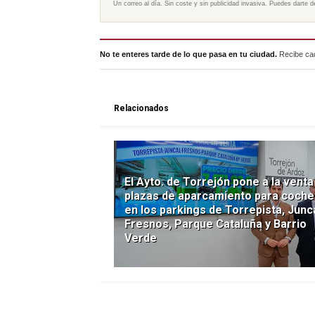
Un correo al día. Sin coste y sin publicidad invasiva. Puedes darte d
No te enteres tarde de lo que pasa en tu ciudad.
Recibe cad
Relacionados
El Ayto. de Torrejón pone a la venta
plazas de aparcamiento para coche
en los parkings de Torrepista, Junca
Fresnos, Parque Cataluña y Barrio
Verde