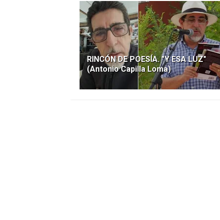
RINCÓN DE POESÍA. "Y ESA LUZ"
(Antonio Capilla Loma)