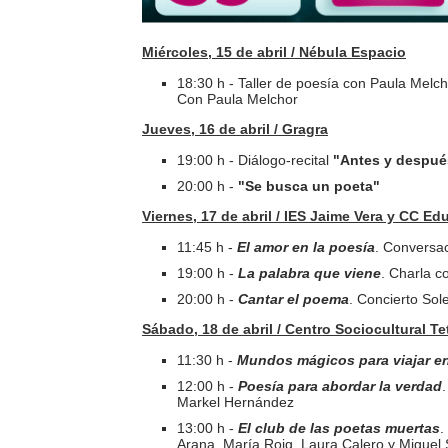
Miércoles, 15 de abril / Nébula Espacio
18:30 h
- Taller de poesía con Paula Melc
Con Paula Melchor
Jueves, 16 de abril /
Gragra
19:00 h - Diálogo-recital
"Antes y despué
20:00 h -
"Se busca un poeta"
Viernes, 17 de abril /
IES Jaime Vera y CC Ed
11:45 h -
El amor en la poesía
. Conversac
19:00 h -
La palabra que viene
. Charla c
20:00 h -
Cantar el poema
. Concierto So
Sábado, 18 de abril / Centro Sociocultural T
11:30 h -
Mundos mágicos para viajar e
12:00 h -
Poesía para abordar la verdad
Markel Hernández
13:00 h -
El club de las poetas muertas
.
Arana, María Roig, Laura Calero y Migue