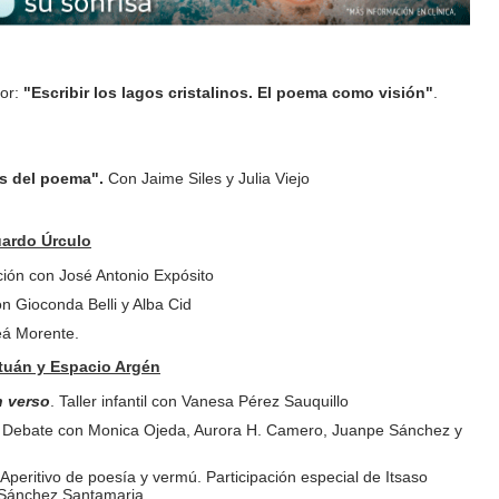
hor:
"Escribir los lagos cristalinos. El poema como visión"
.
s del poema".
Con Jaime Siles y Julia Viejo
uardo Úrculo
ión con José Antonio Expósito
on Gioconda Belli y Alba Cid
leá Morente.
etuán y Espacio Argén
n verso
. Taller infantil con Vanesa Pérez Sauquillo
. Debate con Monica Ojeda, Aurora H. Camero, Juanpe Sánchez y
 Aperitivo de poesía y vermú. Participación especial de Itsaso
l Sánchez Santamaria