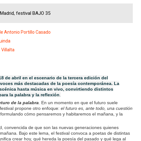
, Madrid, festival BAJO 35
de Antonio Portillo Casado
uinda
Villalta
8 de abril en el escenario de la tercera edición del
 voces más destacadas de la poesía contemporánea. La
cénica hasta música en vivo, convirtiendo distintos
ra la palabra y la reflexión
.
uturo de la palabra
. En un momento en que el futuro suele
el festival propone otro enfoque:
el futuro es, ante todo, una cuestión
 reformulando cómo pensaremos y habitaremos el mañana, y la
dad, convencida de que son las nuevas generaciones quienes
mañana. Bajo este lema, el festival convoca a poetas de distintas
nifica crear hoy, qué hereda la poesía del pasado y qué lega al