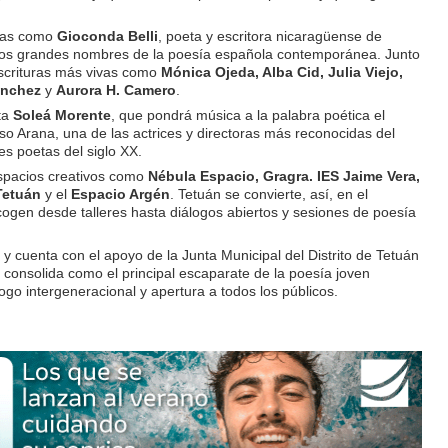
adas como
Gioconda Belli
, poeta y escritora nicaragüense de
os grandes nombres de la poesía española contemporánea. Junto
escrituras más vivas como
Mónica Ojeda, Alba Cid, Julia Viejo,
Sánchez
y
Aurora H. Camero
.
sta
Soleá Morente
, que pondrá música a la palabra poética el
saso Arana, una de las actrices y directoras más reconocidas del
es poetas del siglo XX.
espacios creativos como
Nébula Espacio, Gragra. IES Jaime Vera,
 Tetuán
y el
Espacio Argén
. Tetuán se convierte, así, en el
cogen desde talleres hasta diálogos abiertos y sesiones de poesía
y cuenta con el apoyo de la Junta Municipal del Distrito de Tetuán
consolida como el principal escaparate de la poesía joven
go intergeneracional y apertura a todos los públicos.