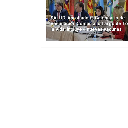
SALUD. Aprobado el Calendario de
Vacunación Común a lo Largo de T
la Vida. Incluye 4 nuevas vacunas