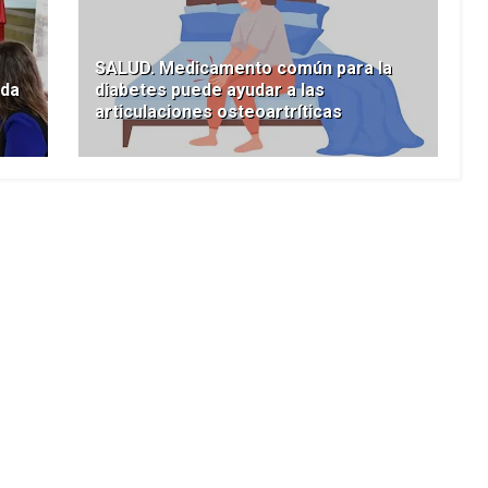
SALUD. Medicamento común para la
oda
diabetes puede ayudar a las
articulaciones osteoartríticas