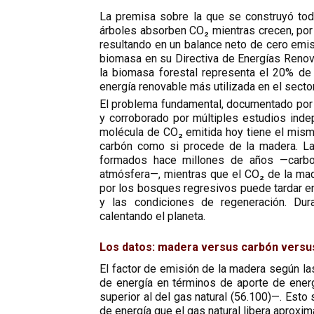
La premisa sobre la que se construyó toda
árboles absorben CO₂ mientras crecen, por
resultando en un balance neto de cero emis
biomasa en su Directiva de Energías Renova
la biomasa forestal representa el 20% de 
energía renovable más utilizada en el sector
El problema fundamental, documentado por 
y corroborado por múltiples estudios indep
molécula de CO₂ emitida hoy tiene el mismo
carbón como si procede de la madera. La
formados hace millones de años —carbon
atmósfera—, mientras que el CO₂ de la mad
por los bosques regresivos puede tardar e
y las condiciones de regeneración. Dur
calentando el planeta.
Los datos: madera versus carbón versu
El factor de emisión de la madera según la
de energía en términos de aporte de energ
superior al del gas natural (56.100)—. Est
de energía que el gas natural libera aprox