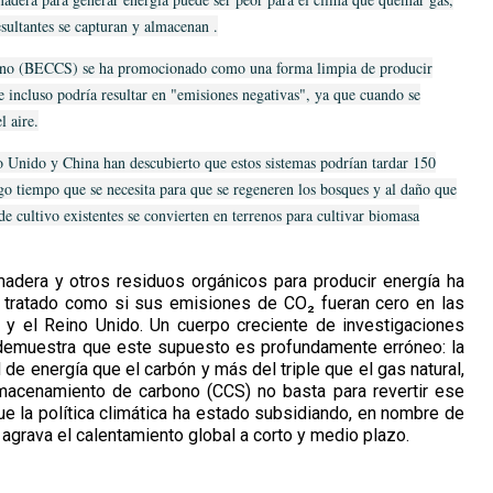
sultantes se capturan y almacenan .
bono (BECCS) se ha promocionado como una forma limpia de producir
ue incluso podría resultar en "emisiones negativas", ya que cuando se
l aire.
 Unido y China han descubierto que estos sistemas podrían tardar 150
rgo tiempo que se necesita para que se regeneren los bosques y al daño que
 de cultivo existentes se convierten en terrenos para cultivar biomasa
adera y otros residuos orgánicos para producir energía ha
y tratado como si sus emisiones de CO₂ fueran cero en las
a y el Reino Unido. Un cuerpo creciente de investigaciones
, demuestra que este supuesto es profundamente erróneo: la
e energía que el carbón y más del triple que el gas natural,
lmacenamiento de carbono (CCS) no basta para revertir ese
ue la política climática ha estado subsidiando, en nombre de
 agrava el calentamiento global a corto y medio plazo.