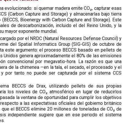
 ha evolucionado: si quemar madera emite CO₂, capturar esas
CS (Carbon Capture and Storage) y almacenarlas bajo tierra
» (BECCS, Bioenergy with Carbon Capture and Storage). Este
ales de descarbonización, incluido el del Reino Unido, y la
 su mayor exponente mundial.
encargado por el NRDC (Natural Resources Defense Council) y
orme del Spatial Informatics Group (SIG-GIS) de octubre de
ta este argumento: el proceso BECCS basado en pellets de
os Unidos genera aproximadamente el 80% de las emisiones
bón convencional por megavatio-hora. La razón es que una
era de la chimenea —en la tala, el secado, el procesado y el
— y por tanto no puede ser capturada por el sistema CCS
tema BECCS de Drax, utilizando pellets de sus propias
aría los niveles de CO₂ atmosférico en lugar de reducirlos
asada la ventana de oportunidad para cumplir los objetivos
especto a las expectativas oficiales del gobierno británico
 que el BECCS elimine 20 millones de toneladas de CO₂ de
isis independiente sugiere que en ese periodo el sistema
es.