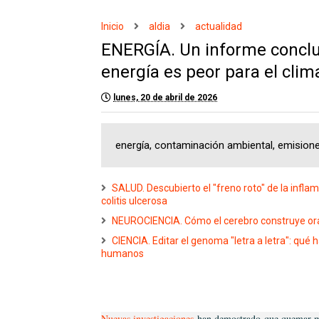
Inicio
aldia
actualidad
ENERGÍA. Un informe concl
energía es peor para el cli
lunes, 20 de abril de 2026
energía, contaminación ambiental, emisio
SALUD. Descubierto el "freno roto" de la inflam
colitis ulcerosa
NEUROCIENCIA. Cómo el cerebro construye or
CIENCIA. Editar el genoma "letra a letra": qué
humanos
Nuevas investigaciones
han demostrado
que quemar ma