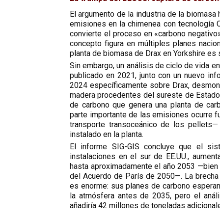
El argumento de la industria de la biomasa
emisiones en la chimenea con tecnología C
convierte el proceso en «carbono negativo
concepto figura en múltiples planes nacion
planta de biomasa de Drax en Yorkshire es
Sin embargo, un análisis de ciclo de vida 
publicado en 2021, junto con un nuevo inf
2024 específicamente sobre Drax, desmon
madera procedentes del sureste de Estad
de carbono que genera una planta de car
parte importante de las emisiones ocurre fu
transporte transoceánico de los pellets
instalado en la planta.
El informe SIG-GIS concluye que el sis
instalaciones en el sur de EE.UU., aument
hasta aproximadamente el año 2053 —bien p
del Acuerdo de París de 2050—. La brecha r
es enorme: sus planes de carbono esperan
la atmósfera antes de 2035, pero el anál
añadiría 42 millones de toneladas adicional