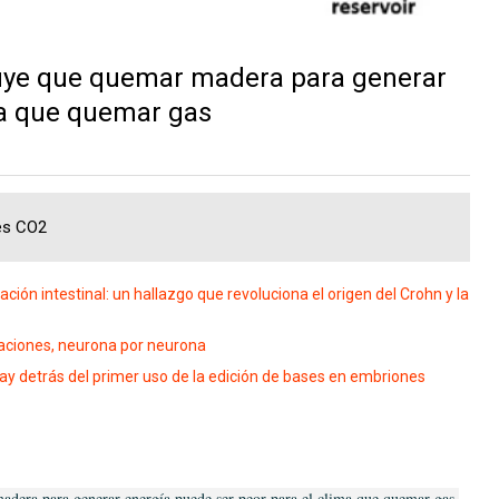
uye que quemar madera para generar
ma que quemar gas
nes CO2
ación intestinal: un hallazgo que revoluciona el origen del Crohn y la
aciones, neurona por neurona
 hay detrás del primer uso de la edición de bases en embriones
dera para generar energía puede ser peor para el clima que quemar gas,