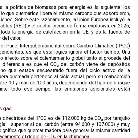
 la política de biomasas para energía es la siguiente: los
 lo que quemarlos libera el mismo carbono que absorbieron,
iones. Sobre este razonamiento, la Unión Europea incluyó la
bles (RED) y el sector creció de forma explosiva: en 2026,
toda la energía de calefacción en la UE, y es la fuente de
 del calor.
el Panel Intergubernamental sobre Cambio Climático (IPCC)
endientes, es que esta lógica ignora el factor tiempo. Una
 efecto sobre el calentamiento global tanto si procede del
 diferencia es que el CO₂ del carbón viene de depósitos
o que estaba secuestrado fuera del ciclo activo de la
era quemada pertenece al ciclo actual, pero su reabsorción
ntre 10 y más de 100 años, dependiendo del tipo de bosque
ante todo ese tiempo, las emisiones adicionales están
s gas
s directrices del IPCC es de 112.000 kg de CO₂ por terajulio
ía —superior al del carbón (entre 94.600 y 107.000) y muy
o significa que quemar madera para generar la misma cantidad
imadamente el doble de CO₂ en la chimenea.