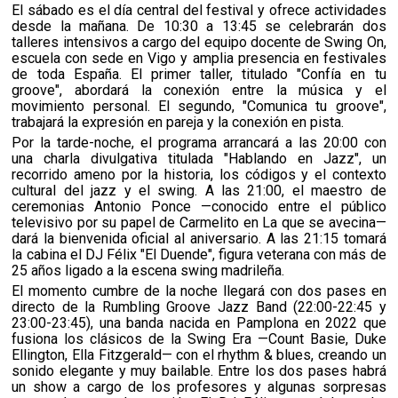
El sábado es el día central del festival y ofrece actividades
desde la mañana. De 10:30 a 13:45 se celebrarán dos
talleres intensivos a cargo del equipo docente de Swing On,
escuela con sede en Vigo y amplia presencia en festivales
de toda España. El primer taller, titulado "Confía en tu
groove", abordará la conexión entre la música y el
movimiento personal. El segundo, "Comunica tu groove",
trabajará la expresión en pareja y la conexión en pista.
Por la tarde-noche, el programa arrancará a las 20:00 con
una charla divulgativa titulada "Hablando en Jazz", un
recorrido ameno por la historia, los códigos y el contexto
cultural del jazz y el swing. A las 21:00, el maestro de
ceremonias Antonio Ponce —conocido entre el público
televisivo por su papel de Carmelito en La que se avecina—
dará la bienvenida oficial al aniversario. A las 21:15 tomará
la cabina el DJ Félix "El Duende", figura veterana con más de
25 años ligado a la escena swing madrileña.
El momento cumbre de la noche llegará con dos pases en
directo de la Rumbling Groove Jazz Band (22:00-22:45 y
23:00-23:45), una banda nacida en Pamplona en 2022 que
fusiona los clásicos de la Swing Era —Count Basie, Duke
Ellington, Ella Fitzgerald— con el rhythm & blues, creando un
sonido elegante y muy bailable. Entre los dos pases habrá
un show a cargo de los profesores y algunas sorpresas