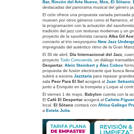
Bar
,
Rincón del Arte Nuevo
,
Moe
,
El Sótano
,
destacadas del panorama musical del género ja
El ciclo ofrece una propuesta variada pensada pa
mueven por otros géneros como el flamenco, el s
la programación con la actuación del saxofonis
tradición del jazz con texturas modernas y un
gr
proyecto de la saxofonista canaria
Alba Gil Ac
concierto al trío neoyorquino
New Jazz Underg
impregnado del auténtico ritmo de la Gran Man
El 30 de abril,
Día Internacional del Jazz
, cuen
proyecto
Todo Concuerda
,
un diálogo transatlán
Despertar
,
Alein Steinbert y Álex Cobos
forma
propuesta de fusión electrizante que busca lleva
subirá a escena
Jazztaria
para repasar grandes
sala
Peor Para El Sol
acogerá al
Juan Sebastiá
junto a Enriquito en la trompeta y Loque al cont
El viernes 1 de mayo,
Babylon
cuenta con la a
El
Café El Despertar
acogerá al
Cañete-Figuer
local.
El Sótano
contará con
África Gallego Pr
a
Estela Julia
.