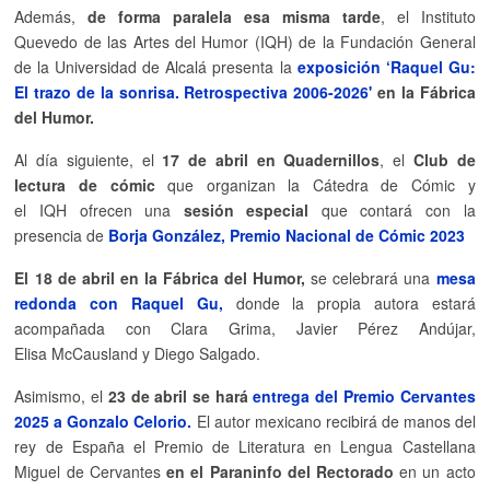
Además,
de forma paralela esa misma tarde
, el Instituto
Quevedo de las Artes del Humor (IQH) de la Fundación General
de la Universidad de Alcalá presenta la
exposición ‘Raquel Gu:
El trazo de la sonrisa. Retrospectiva 2006-2026'
en la Fábrica
del Humor.
Al día siguiente, el
17 de abril en Quadernillos
, el
Club de
lectura de cómic
que organizan la Cátedra de Cómic y
el IQH ofrecen una
sesión especial
que contará con la
presencia de
Borja González, Premio Nacional de Cómic 2023
El 18 de abril en la Fábrica del Humor,
se celebrará una
mesa
redonda con Raquel Gu,
donde la propia autora estará
acompañada con Clara Grima, Javier Pérez Andújar,
Elisa McCausland y Diego Salgado.
Asimismo, el
23 de abril se hará
entrega del Premio Cervantes
2025 a Gonzalo Celorio.
El autor mexicano recibirá de manos del
rey de España el Premio de Literatura en Lengua Castellana
Miguel de Cervantes
en el Paraninfo del Rectorado
en un acto