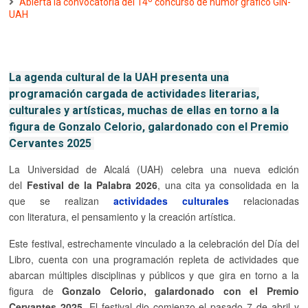
Abierta la convocatoria del 14º concurso de humor gráfico GIN-
UAH
La
agenda cultural de la
U
AH
presenta una
programación cargada de actividades literarias,
culturales y artísticas, muchas de ellas en torno a la
figura de
Gonzalo Celorio
, galardonado con el Premio
Cervantes 202
5
La Universidad de Alcalá (UAH) celebra una nueva edición
del
Festival de la Palabra 2026
, una cita ya consolidada en la
que se realizan
actividades culturales
relacionadas
con literatura, el pensamiento y la creación artística.
Este festival, estrechamente vinculado a la celebración del Día del
Libro, cuenta con una programación repleta de actividades que
abarcan múltiples disciplinas y públicos y que gira en torno a la
figura de
Gonzalo Celorio, galardonado con el Premio
Cervantes 2025
. El festival dio comienzo el pasado 7 de abril y