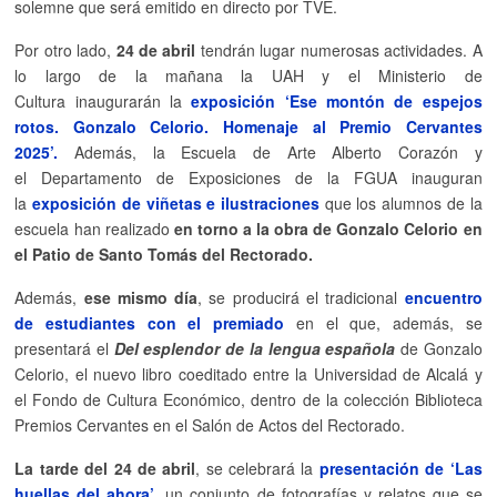
solemne que será emitido en directo por TVE.
Por otro lado,
24 de abril
tendrán lugar numerosas actividades. A
lo largo de la mañana la UAH y el Ministerio de
Cultura inaugurarán la
exposición ‘Ese montón de espejos
rotos. Gonzalo Celorio. Homenaje al Premio Cervantes
2025’.
Además, la Escuela de Arte Alberto Corazón y
el Departamento de Exposiciones de la FGUA inauguran
la
exposición de viñetas e ilustraciones
que los alumnos de la
escuela han realizado
en torno a la obra de Gonzalo Celorio en
el Patio de Santo Tomás del Rectorado.
Además,
ese mismo día
, se producirá el tradicional
encuentro
de estudiantes con el premiado
en el que, además, se
presentará el
Del esplendor de la lengua española
de Gonzalo
Celorio, el nuevo libro coeditado entre la Universidad de Alcalá y
el Fondo de Cultura Económico, dentro de la colección Biblioteca
Premios Cervantes
en el Salón de Actos del Rectorado.
La tarde del 24 de abril
, se celebrará la
presentación de ‘Las
huellas del ahora’
, un conjunto de fotografías y relatos que se