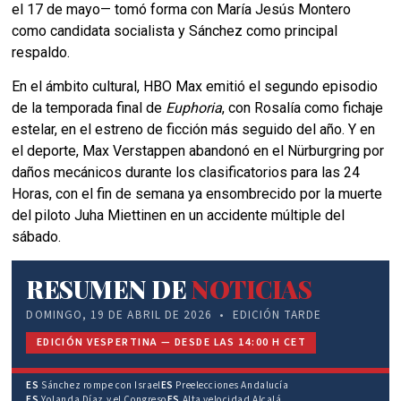
el 17 de mayo— tomó forma con María Jesús Montero
como candidata socialista y Sánchez como principal
respaldo.
En el ámbito cultural, HBO Max emitió el segundo episodio
de la temporada final de
Euphoria
, con Rosalía como fichaje
estelar, en el estreno de ficción más seguido del año. Y en
el deporte, Max Verstappen abandonó en el Nürburgring por
daños mecánicos durante los clasificatorios para las 24
Horas, con el fin de semana ya ensombrecido por la muerte
del piloto Juha Miettinen en un accidente múltiple del
sábado.
RESUMEN DE
NOTICIAS
DOMINGO, 19 DE ABRIL DE 2026 • EDICIÓN TARDE
EDICIÓN VESPERTINA — DESDE LAS 14:00 H CET
ES
Sánchez rompe con Israel
ES
Preelecciones Andalucía
ES
Yolanda Díaz y el Congreso
ES
Alta velocidad Alcalá