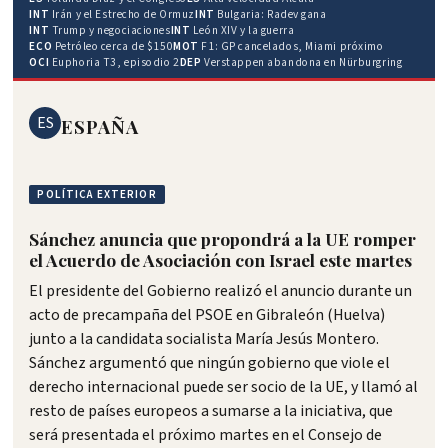
INT
Irán y el Estrecho de Ormuz
INT
Bulgaria: Radev gana
INT
Trump y negociaciones
INT
León XIV y la guerra
ECO
Petróleo cerca de $150
MOT
F1: GP cancelados, Miami próximo
OCI
Euphoria T3, episodio 2
DEP
Verstappen abandona en Nürburgring
ES
ESPAÑA
POLÍTICA EXTERIOR
Sánchez anuncia que propondrá a la UE romper
el Acuerdo de Asociación con Israel este martes
El presidente del Gobierno realizó el anuncio durante un
acto de precampaña del PSOE en Gibraleón (Huelva)
junto a la candidata socialista María Jesús Montero.
Sánchez argumentó que ningún gobierno que viole el
derecho internacional puede ser socio de la UE, y llamó al
resto de países europeos a sumarse a la iniciativa, que
será presentada el próximo martes en el Consejo de