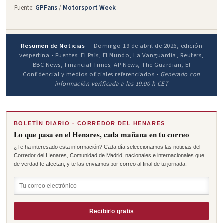
Fuente:
GPFans
/
Motorsport Week
Resumen de Noticias
— Domingo 19 de abril de 2026, edición
vespertina • Fuentes: El País, El Mundo, La Vanguardia, Reuters,
BBC News, Financial Times, AP News, The Guardian, El
Confidencial y medios oficiales referenciados •
Generado con
información verificada a las 19:00 h CET
BOLETÍN DIARIO · CORREDOR DEL HENARES
Lo que pasa en el Henares, cada mañana en tu correo
¿Te ha interesado esta información? Cada día seleccionamos las noticias del
Corredor del Henares, Comunidad de Madrid, nacionales e internacionales que
de verdad te afectan, y te las enviamos por correo al final de tu jornada.
Recibirlo gratis