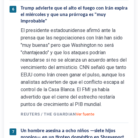
Trump advierte que el alto el fuego con Irán expira
6
el miércoles y que una prórroga es "muy
improbable"
El presidente estadounidense afirmó ante la
prensa que las negociaciones con Irán han sido
"muy buenas" pero que Washington no será
"chantajeado" y que los ataques podrían
reanudarse si no se alcanza un acuerdo antes del
vencimiento del armisticio. CNN señaló que tanto
EEUU como Irán creen ganar el pulso, aunque los
analistas advierten de que el conflicto escapa al
control de la Casa Blanca. El FMI ya había
advertido que el cierre del estrecho restaría
puntos de crecimiento al PIB mundial.
REUTERS / THE GUARDIAN
Ver fuente
Un hombre asesina a ocho niños —siete hijos
7
propios— en un tiroteo doméstico en Shreveport,