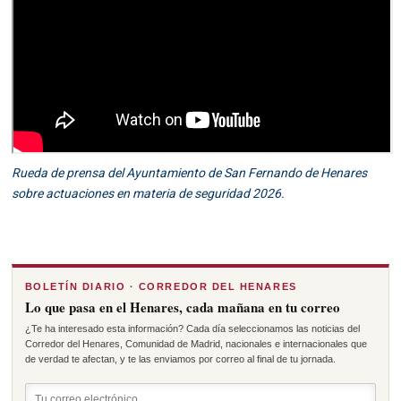
Rueda de prensa del Ayuntamiento de San Fernando de Henares
sobre actuaciones en materia de seguridad 2026.
BOLETÍN DIARIO · CORREDOR DEL HENARES
Lo que pasa en el Henares, cada mañana en tu correo
¿Te ha interesado esta información? Cada día seleccionamos las noticias del
Corredor del Henares, Comunidad de Madrid, nacionales e internacionales que
de verdad te afectan, y te las enviamos por correo al final de tu jornada.