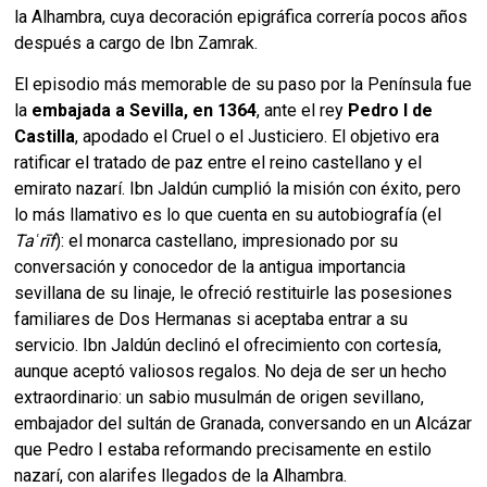
la Alhambra, cuya decoración epigráfica correría pocos años
después a cargo de Ibn Zamrak.
El episodio más memorable de su paso por la Península fue
la
embajada a Sevilla, en 1364
, ante el rey
Pedro I de
Castilla
, apodado el Cruel o el Justiciero. El objetivo era
ratificar el tratado de paz entre el reino castellano y el
emirato nazarí. Ibn Jaldún cumplió la misión con éxito, pero
lo más llamativo es lo que cuenta en su autobiografía (el
Taʿrīf
): el monarca castellano, impresionado por su
conversación y conocedor de la antigua importancia
sevillana de su linaje, le ofreció restituirle las posesiones
familiares de Dos Hermanas si aceptaba entrar a su
servicio. Ibn Jaldún declinó el ofrecimiento con cortesía,
aunque aceptó valiosos regalos. No deja de ser un hecho
extraordinario: un sabio musulmán de origen sevillano,
embajador del sultán de Granada, conversando en un Alcázar
que Pedro I estaba reformando precisamente en estilo
nazarí, con alarifes llegados de la Alhambra.