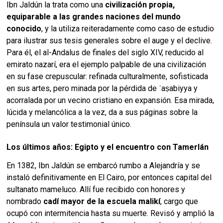
Ibn Jaldún la trata como una
civilización propia,
equiparable a las grandes naciones del mundo
conocido
, y la utiliza reiteradamente como caso de estudio
para ilustrar sus tesis generales sobre el auge y el declive.
Para él, el al-Andalus de finales del siglo XIV, reducido al
emirato nazarí, era el ejemplo palpable de una civilización
en su fase crepuscular: refinada culturalmente, sofisticada
en sus artes, pero minada por la pérdida de ʿaṣabiyya y
acorralada por un vecino cristiano en expansión. Esa mirada,
lúcida y melancólica a la vez, da a sus páginas sobre la
península un valor testimonial único.
Los últimos años: Egipto y el encuentro con Tamerlán
En 1382, Ibn Jaldún se embarcó rumbo a Alejandría y se
instaló definitivamente en El Cairo, por entonces capital del
sultanato mameluco. Allí fue recibido con honores y
nombrado
cadí mayor de la escuela malikí
, cargo que
ocupó con intermitencia hasta su muerte. Revisó y amplió la