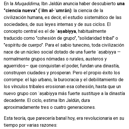
En la
Muqaddima
, Ibn Jaldún anuncia haber descubierto
una
"ciencia nueva" (ʿilm al-ʿumrān)
: la ciencia de la
civilización humana, es decir, el estudio sistemático de las
sociedades, de sus leyes internas y de sus ciclos. El
concepto central es el de
ʿaṣabiyya
, habitualmente
traducido como "cohesión de grupo", "solidaridad tribal" o
"espíritu de cuerpo". Para el sabio tunecino, toda civilización
nace de un núcleo social dotado de una fuerte ʿaṣabiyya —
normalmente grupos nómadas o rurales, austeros y
aguerridos— que conquistan el poder, fundan una dinastía,
construyen ciudades y prosperan. Pero el propio éxito los
corrompe: el lujo urbano, la burocracia y el debilitamiento de
los vínculos tribales erosionan esa cohesión, hasta que un
nuevo grupo con ʿaṣabiyya más fuerte sustituye a la dinastía
decadente. El ciclo, estima Ibn Jaldún, dura
aproximadamente tres o cuatro generaciones.
Esta teoría, que parecería banal hoy, era revolucionaria en su
tiempo por varias razones: