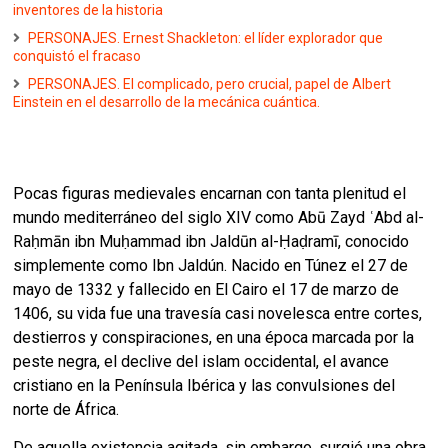
inventores de la historia
PERSONAJES. Ernest Shackleton: el líder explorador que
conquistó el fracaso
PERSONAJES. El complicado, pero crucial, papel de Albert
Einstein en el desarrollo de la mecánica cuántica.
Pocas figuras medievales encarnan con tanta plenitud el
mundo mediterráneo del siglo XIV como Abū Zayd ʿAbd al-
Raḥmān ibn Muḥammad ibn Jaldūn al-Ḥaḍramī, conocido
simplemente como Ibn Jaldún. Nacido en Túnez el 27 de
mayo de 1332 y fallecido en El Cairo el 17 de marzo de
1406, su vida fue una travesía casi novelesca entre cortes,
destierros y conspiraciones, en una época marcada por la
peste negra, el declive del islam occidental, el avance
cristiano en la Península Ibérica y las convulsiones del
norte de África.
De aquella existencia agitada, sin embargo, surgió una obra