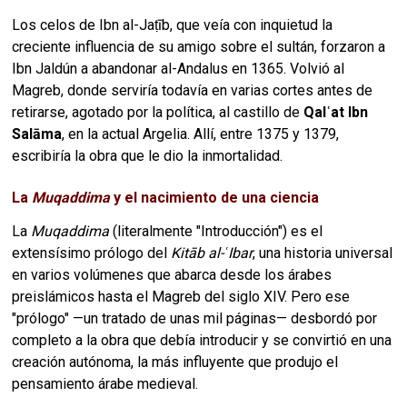
Los celos de Ibn al-Jaṭīb, que veía con inquietud la
creciente influencia de su amigo sobre el sultán, forzaron a
Ibn Jaldún a abandonar al-Andalus en 1365. Volvió al
Magreb, donde serviría todavía en varias cortes antes de
retirarse, agotado por la política, al castillo de
Qalʿat Ibn
Salāma
, en la actual Argelia. Allí, entre 1375 y 1379,
escribiría la obra que le dio la inmortalidad.
La
Muqaddima
y el nacimiento de una ciencia
La
Muqaddima
(literalmente "Introducción") es el
extensísimo prólogo del
Kitāb al-ʿIbar
, una historia universal
en varios volúmenes que abarca desde los árabes
preislámicos hasta el Magreb del siglo XIV. Pero ese
"prólogo" —un tratado de unas mil páginas— desbordó por
completo a la obra que debía introducir y se convirtió en una
creación autónoma, la más influyente que produjo el
pensamiento árabe medieval.