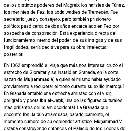
de los distintos poderes del Magreb: los hafsíes de Túnez,
los meriníes de Fez, los abdalwadíes de Tremecén. Fue
secretario, juez y consejero, pero también prisionero
político: pasó cerca de dos años encarcelado en Fez por
sospecha de conspiración. Esta experiencia directa del
funcionamiento interno del poder, de sus intrigas y de sus
fragilidades, sería decisiva para su obra intelectual
posterior.
En 1362 emprendió el viaje que más nos interesa: cruzó el
estrecho de Gibraltar y se instaló en Granada, en la corte
nazarí de
Muḥammad V
, a quien él mismo había ayudado
previamente a recuperar el trono durante su exilio marroquí.
En Granada entabló una estrecha amistad con el visir,
polígrafo y poeta
Ibn al-Jaṭīb
, una de las figuras culturales
más brillantes del islam occidental. La Granada que
encontró Ibn Jaldún atravesaba, paradójicamente, el
momento cumbre de su esplendor artístico: Muḥammad V
estaba construyendo entonces el Palacio de los Leones de