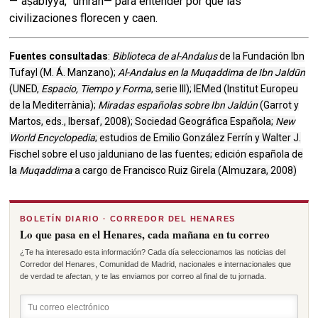
—ʿaṣabiyya, ʿumrān— para entender por qué las
civilizaciones florecen y caen.
Fuentes consultadas
:
Biblioteca de al-Andalus
de la Fundación Ibn
Tufayl (M. Á. Manzano);
Al-Andalus en la Muqaddima de Ibn Jaldūn
(UNED,
Espacio, Tiempo y Forma
, serie III); IEMed (Institut Europeu
de la Mediterrània);
Miradas españolas sobre Ibn Jaldún
(Garrot y
Martos, eds., Ibersaf, 2008); Sociedad Geográfica Española;
New
World Encyclopedia
; estudios de Emilio González Ferrín y Walter J.
Fischel sobre el uso jalduniano de las fuentes; edición española de
la
Muqaddima
a cargo de Francisco Ruiz Girela (Almuzara, 2008)
BOLETÍN DIARIO · CORREDOR DEL HENARES
Lo que pasa en el Henares, cada mañana en tu correo
¿Te ha interesado esta información? Cada día seleccionamos las noticias del
Corredor del Henares, Comunidad de Madrid, nacionales e internacionales que
de verdad te afectan, y te las enviamos por correo al final de tu jornada.