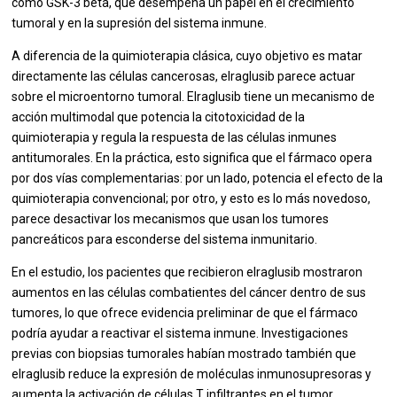
como GSK-3 beta, que desempeña un papel en el crecimiento
tumoral y en la supresión del sistema inmune.
A diferencia de la quimioterapia clásica, cuyo objetivo es matar
directamente las células cancerosas, elraglusib parece actuar
sobre el microentorno tumoral. Elraglusib tiene un mecanismo de
acción multimodal que potencia la citotoxicidad de la
quimioterapia y regula la respuesta de las células inmunes
antitumorales. En la práctica, esto significa que el fármaco opera
por dos vías complementarias: por un lado, potencia el efecto de la
quimioterapia convencional; por otro, y esto es lo más novedoso,
parece desactivar los mecanismos que usan los tumores
pancreáticos para esconderse del sistema inmunitario.
En el estudio, los pacientes que recibieron elraglusib mostraron
aumentos en las células combatientes del cáncer dentro de sus
tumores, lo que ofrece evidencia preliminar de que el fármaco
podría ayudar a reactivar el sistema inmune. Investigaciones
previas con biopsias tumorales habían mostrado también que
elraglusib reduce la expresión de moléculas inmunosupresoras y
aumenta la activación de células T infiltrantes en el tumor,