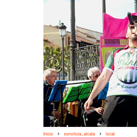
Inicio
esnoticia_alcala
local