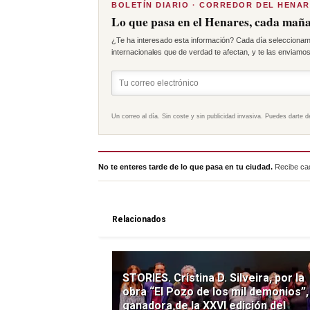
BOLETÍN DIARIO · CORREDOR DEL HENA
Lo que pasa en el Henares, cada maña
¿Te ha interesado esta información? Cada día seleccionam
internacionales que de verdad te afectan, y te las enviamos 
Un correo al día. Sin coste y sin publicidad invasiva. Puedes darte d
No te enteres tarde de lo que pasa en tu ciudad.
Recibe cad
Relacionados
STORIES. Cristina D. Silveira, por la
obra “El Pozo de los mil demonios”,
ganadora de la XXVI edición del