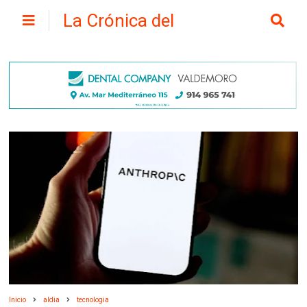
La Crónica del
Henares
Inicio
aldia
tecnologia