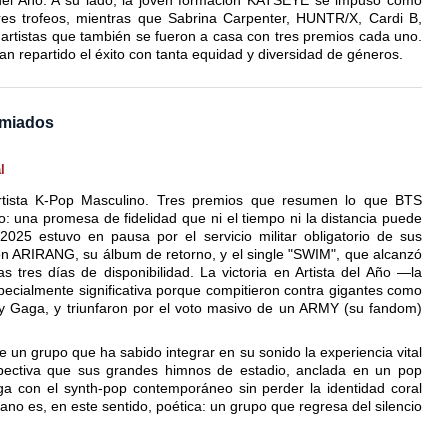
a del Año. A su lado, la joven formación KATSEYE se impuso como
res trofeos, mientras que Sabrina Carpenter, HUNTR/X, Cardi B,
artistas que también se fueron a casa con tres premios cada uno.
n repartido el éxito con tanta equidad y diversidad de géneros.
emiados
l
Artista K-Pop Masculino. Tres premios que resumen lo que BTS
o: una promesa de fidelidad que ni el tiempo ni la distancia puede
025 estuvo en pausa por el servicio militar obligatorio de sus
on ARIRANG, su álbum de retorno, y el single "SWIM", que alcanzó
 tres días de disponibilidad. La victoria en Artista del Año —la
ecialmente significativa porque compitieron contra gigantes como
dy Gaga, y triunfaron por el voto masivo de un ARMY (su fandom)
un grupo que ha sabido integrar en su sonido la experiencia vital
pectiva que sus grandes himnos de estadio, anclada en un pop
ga con el synth-pop contemporáneo sin perder la identidad coral
ano es, en este sentido, poética: un grupo que regresa del silencio