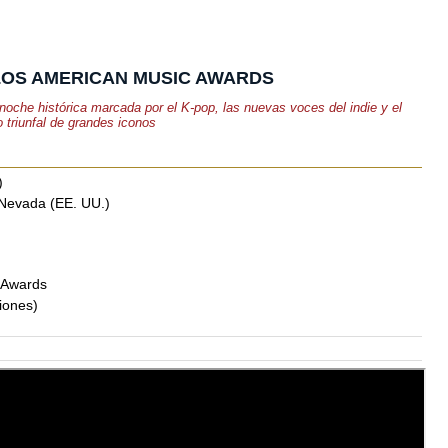
E LOS AMERICAN MUSIC AWARDS
che histórica marcada por el K-pop, las nuevas voces del indie y el
o triunfal de grandes iconos
)
Nevada (EE. UU.)
 Awards
iones)