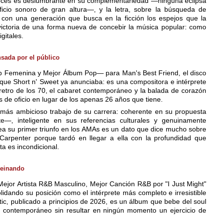
s voces es deslumbrante en su complementariedad —ninguna eclipsa
ificio sonoro de gran altura—, y la letra, sobre la búsqueda de
con una generación que busca en la ficción los espejos que la
a victoria de una forma nueva de concebir la música popular: como
gitales.
nsada por el público
op Femenina y Mejor Álbum Pop— para Man's Best Friend, el disco
que Short n' Sweet ya anunciaba: es una compositora e intérprete
 retro de los 70, el cabaret contemporáneo y la balada de corazón
 de oficio en lugar de los apenas 26 años que tiene.
l más ambicioso trabajo de su carrera: coherente en su propuesta
te—, inteligente en sus referencias culturales y genuinamente
 su primer triunfo en los AMAs es un dato que dice mucho sobre
 Carpenter porque tardó en llegar a ella con la profundidad que
a es incondicional.
reinando
Mejor Artista R&B Masculino, Mejor Canción R&B por "I Just Might"
ando su posición como el intérprete más completo e irresistible
c, publicado a principios de 2026, es un álbum que bebe del soul
B contemporáneo sin resultar en ningún momento un ejercicio de