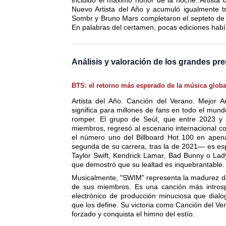
incluido el máximo honor de la noche: Artist
Nuevo Artista del Año y acumuló igualmente t
Sombr y Bruno Mars completaron el septeto de 
En palabras del certamen, pocas ediciones había
Análisis y valoración de los grandes pr
BTS: el retorno más esperado de la música globa
Artista del Año. Canción del Verano. Mejor 
significa para millones de fans en todo el mund
romper. El grupo de Seúl, que entre 2023 y 2
miembros, regresó al escenario internacional c
el número uno del Billboard Hot 100 en apenas
segunda de su carrera, tras la de 2021— es esp
Taylor Swift, Kendrick Lamar, Bad Bunny o La
que demostró que su lealtad es inquebrantable.
Musicalmente, "SWIM" representa la madurez de 
de sus miembros. Es una canción más intros
electrónico de producción minuciosa que dialo
que los define. Su victoria como Canción del Ver
forzado y conquista el himno del estío.