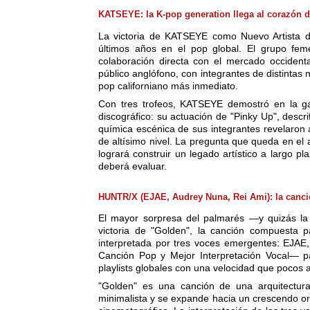
KATSEYE: la K-pop generation llega al corazón 
La victoria de KATSEYE como Nuevo Artista de
últimos años en el pop global. El grupo fe
colaboración directa con el mercado occident
público anglófono, con integrantes de distintas
pop californiano más inmediato.
Con tres trofeos, KATSEYE demostró en la ga
discográfico: su actuación de "Pinky Up", desc
química escénica de sus integrantes revelaron
de altísimo nivel. La pregunta que queda en e
logrará construir un legado artístico a largo p
deberá evaluar.
HUNTR/X (EJAE, Audrey Nuna, Rei Ami): la canció
El mayor sorpresa del palmarés —y quizás la
victoria de "Golden", la canción compuesta
interpretada por tres voces emergentes: EJAE
Canción Pop y Mejor Interpretación Vocal— pa
playlists globales con una velocidad que pocos a
"Golden" es una canción de una arquitectur
minimalista y se expande hacia un crescendo o