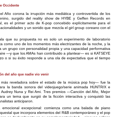
de Occidente
l Año corona la irrupción más mediática y controvertida de los
menino, surgido del reality show de HYBE y Geffen Records en
al, es el primer acto de K-pop concebido explícitamente para el
 nacionalidades y un sonido que mezcla el girl group coreano con el
la que su propuesta no es solo un experimento de laboratorio
rita como uno de los momentos más electrizantes de la noche, y la
 a un grupo con personalidad propia y una capacidad performativa
l aire —y que los AMAs han contribuido a plantear— es si KATSEYE
lazo o si su éxito responde a una ola de expectativa que el tiempo
n del año que nadie vio venir
 más reveladora sobre el estado de la música pop hoy— fue la
 para la banda sonora del videojuego/serie animada HUNTR/X e
, Audrey Nuna y Rei Ami. Tres premios —Canción del Año, Mejor
ra un tema que surgió de la ficción interactiva y conquistó las
nalistas anticiparon.
a emocional excepcional: comienza como una balada de piano
rquestal que incorpora elementos del R&B contemporáneo y el pop