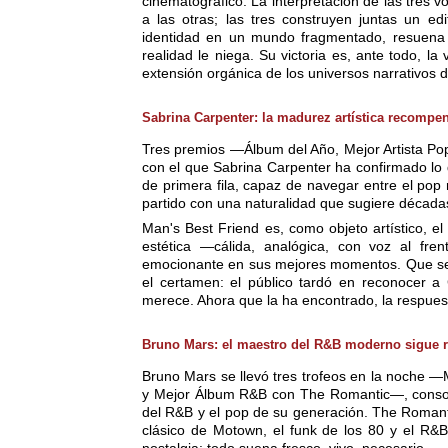
cinematográfico. La interpretación de las tre
a las otras; las tres construyen juntas un ed
identidad en un mundo fragmentado, resuena 
realidad le niega. Su victoria es, ante todo, l
extensión orgánica de los universos narrativos di
Sabrina Carpenter: la madurez artística recompe
Tres premios —Álbum del Año, Mejor Artista P
con el que Sabrina Carpenter ha confirmado lo 
de primera fila, capaz de navegar entre el pop
partido con una naturalidad que sugiere décadas
Man's Best Friend es, como objeto artístico, e
estética —cálida, analógica, con voz al fren
emocionante en sus mejores momentos. Que sea
el certamen: el público tardó en reconocer a
merece. Ahora que la ha encontrado, la respuest
Bruno Mars: el maestro del R&B moderno sigue 
Bruno Mars se llevó tres trofeos en la noche —
y Mejor Álbum R&B con The Romantic—, consolid
del R&B y el pop de su generación. The Romanti
clásico de Motown, el funk de los 80 y el R&
nostalgia: todo suena fresco, vivo, necesario.