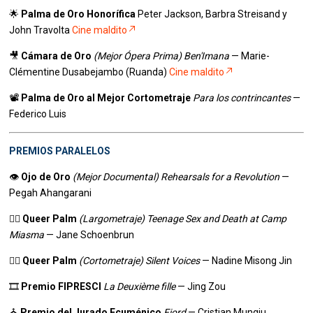
🌟
Palma de Oro Honorífica
Peter Jackson, Barbra Streisand y
John Travolta
Cine maldito
🎥
Cámara de Oro
(Mejor Ópera Prima)
Ben'Imana
— Marie-
Clémentine Dusabejambo (Ruanda)
Cine maldito
📽️
Palma de Oro al Mejor Cortometraje
Para los contrincantes
—
Federico Luis
PREMIOS PARALELOS
👁️
Ojo de Oro
(Mejor Documental)
Rehearsals for a Revolution
—
Pegah Ahangarani
🏳️‍🌈
Queer Palm
(Largometraje)
Teenage Sex and Death at Camp
Miasma
— Jane Schoenbrun
🏳️‍🌈
Queer Palm
(Cortometraje)
Silent Voices
— Nadine Misong Jin
🎞️
Premio FIPRESCI
La Deuxième fille
— Jing Zou
⛪
Premio del Jurado Ecuménico
Fjord
— Cristian Mungiu