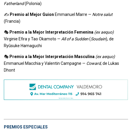
Fatherland
(Polonia)
✍️
Premio al Mejor Guion
Emmanuel Marre —
Notre salut
(Francia)
🎭
Premio a la Mejor Interpretación Femenina
(ex aequo)
Virginie Efira y Tao Okamoto —
All of a Sudden
(
Soudain
), de
Ryûsuke Hamaguchi
🎭
Premio a la Mejor Interpretación Masculina
(ex aequo)
Emmanuel Macchia y Valentin Campagne —
Coward
, de Lukas
Dhont
PREMIOS ESPECIALES