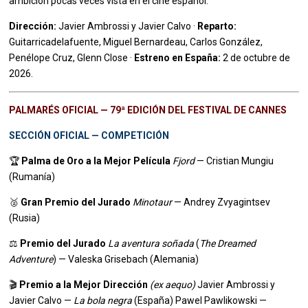
ambición pocas veces vista en el cine español.
Dirección:
Javier Ambrossi y Javier Calvo ·
Reparto:
Guitarricadelafuente, Miguel Bernardeau, Carlos González,
Penélope Cruz, Glenn Close ·
Estreno en España:
2 de octubre de
2026.
PALMARÉS OFICIAL — 79ª EDICIÓN DEL FESTIVAL DE CANNES
SECCIÓN OFICIAL — COMPETICIÓN
🏆
Palma de Oro a la Mejor Película
Fjord
— Cristian Mungiu
(Rumanía)
🥈
Gran Premio del Jurado
Minotaur
— Andrey Zvyagintsev
(Rusia)
⚖️
Premio del Jurado
La aventura soñada
(
The Dreamed
Adventure
) — Valeska Grisebach (Alemania)
🎬
Premio a la Mejor Dirección
(ex aequo)
Javier Ambrossi y
Javier Calvo —
La bola negra
(España) Pawel Pawlikowski —