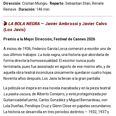
Dirección:
Cristian Mungiu ·
Reparto:
Sebastian Stan, Renate
Reinsve ·
Duración:
146 min.
🎬
LA BOLA NEGRA
— Javier Ambrossi y Javier Calvo
(Los Javis)
Premio a la Mejor Dirección, Festival de Cannes 2026
A inicios de 1936, Federico García Lorca comenzó a escribir uno de
sus últimos trabajos:
La bola negra
, una historia que abordaría de
forma directa la homosexualidad. El escritor nunca pudo
terminarla, pues fue asesinado en agosto de ese mismo año, y de
aquella obra teatral inconclusa únicamente quedaron cuatro hojas.
Noventa años después, Los Javis la llevan a la gran pantalla.
La película se inspira en esa novela inacabada y en la pieza teatral
La piedra oscura
, de Alberto Conejero, y está protagonizada por
Guitarricadelafuente, Carlos González y Miguel Bernardeau, con
Lola Dueñas, Penélope Cruz y Glenn Close en papeles secundarios.
La historia se desarrolla en tres periodos distintos — 1932, 1937 y