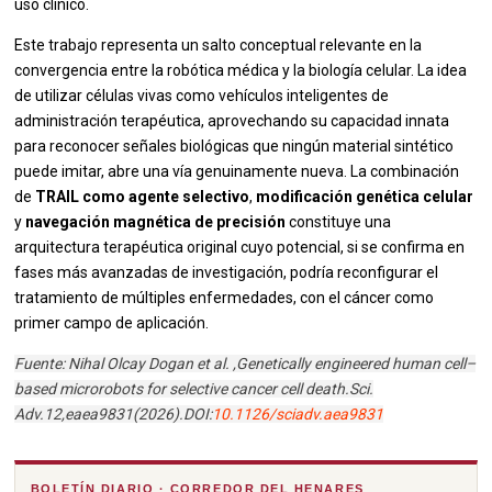
uso clínico.
Este trabajo representa un salto conceptual relevante en la
convergencia entre la robótica médica y la biología celular. La idea
de utilizar células vivas como vehículos inteligentes de
administración terapéutica, aprovechando su capacidad innata
para reconocer señales biológicas que ningún material sintético
puede imitar, abre una vía genuinamente nueva. La combinación
de
TRAIL como agente selectivo
,
modificación genética celular
y
navegación magnética de precisión
constituye una
arquitectura terapéutica original cuyo potencial, si se confirma en
fases más avanzadas de investigación, podría reconfigurar el
tratamiento de múltiples enfermedades, con el cáncer como
primer campo de aplicación.
Fuente: Nihal Olcay Dogan et al. ,Genetically engineered human cell–
based microrobots for selective cancer cell death.Sci.
Adv.12,eaea9831(2026).DOI:
10.1126/sciadv.aea9831
BOLETÍN DIARIO · CORREDOR DEL HENARES