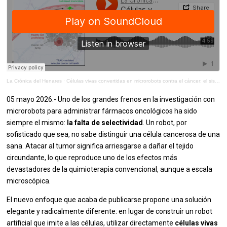
La Crónica del Henares
·
Células vivas convertidas en microrobots contra el cáncer: el sistema TRAIL que mata tumores sin tocar tejido sano
05 mayo 2026.- Uno de los grandes frenos en la investigación con
microrobots para administrar fármacos oncológicos ha sido
siempre el mismo:
la falta de selectividad
. Un robot, por
sofisticado que sea, no sabe distinguir una célula cancerosa de una
sana. Atacar al tumor significa arriesgarse a dañar el tejido
circundante, lo que reproduce uno de los efectos más
devastadores de la quimioterapia convencional, aunque a escala
microscópica.
El nuevo enfoque que acaba de publicarse propone una solución
elegante y radicalmente diferente: en lugar de construir un robot
artificial que imite a las células, utilizar directamente
células vivas