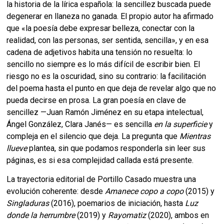
la historia de la lírica española: la sencillez buscada puede
degenerar en llaneza no ganada. El propio autor ha afirmado
que «la poesía debe expresar belleza, conectar con la
realidad, con las personas, ser sentida, sencilla», y en esa
cadena de adjetivos habita una tensión no resuelta: lo
sencillo no siempre es lo más difícil de escribir bien. El
riesgo no es la oscuridad, sino su contrario: la facilitación
del poema hasta el punto en que deja de revelar algo que no
pueda decirse en prosa. La gran poesía en clave de
sencillez —Juan Ramón Jiménez en su etapa intelectual,
Ángel González, Clara Janés— es sencilla
en la superficie
y
compleja en el silencio que deja. La pregunta que
Mientras
llueve
plantea, sin que podamos responderla sin leer sus
páginas, es si esa complejidad callada está presente.
La trayectoria editorial de Portillo Casado muestra una
evolución coherente: desde
Amanece copo a copo
(2015) y
Singladuras
(2016), poemarios de iniciación, hasta
Luz
donde la herrumbre
(2019) y
Rayomatiz
(2020), ambos en