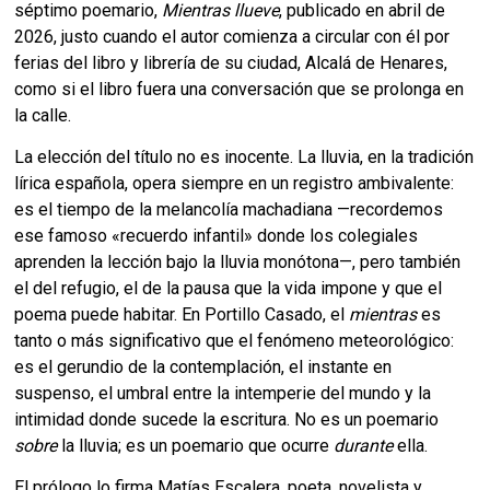
séptimo poemario,
Mientras llueve
, publicado en abril de
2026, justo cuando el autor comienza a circular con él por
ferias del libro y librería de su ciudad, Alcalá de Henares,
como si el libro fuera una conversación que se prolonga en
la calle.
La elección del título no es inocente. La lluvia, en la tradición
lírica española, opera siempre en un registro ambivalente:
es el tiempo de la melancolía machadiana —recordemos
ese famoso «recuerdo infantil» donde los colegiales
aprenden la lección bajo la lluvia monótona—, pero también
el del refugio, el de la pausa que la vida impone y que el
poema puede habitar. En Portillo Casado, el
mientras
es
tanto o más significativo que el fenómeno meteorológico:
es el gerundio de la contemplación, el instante en
suspenso, el umbral entre la intemperie del mundo y la
intimidad donde sucede la escritura. No es un poemario
sobre
la lluvia; es un poemario que ocurre
durante
ella.
El prólogo lo firma Matías Escalera, poeta, novelista y