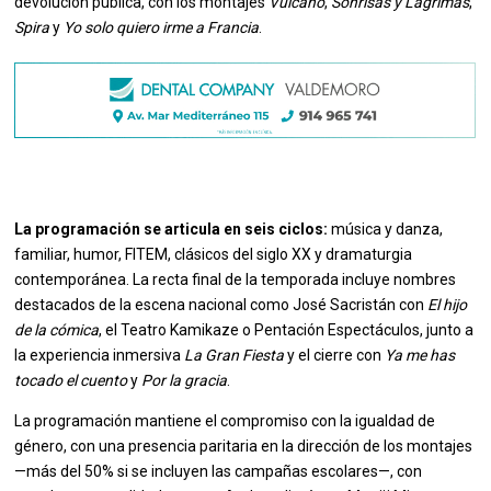
devolución pública, con los montajes
Vulcano
,
Sonrisas y Lágrimas
,
Spira
y
Yo solo quiero irme a Francia
.
La programación se articula en seis ciclos:
música y danza,
familiar, humor, FITEM, clásicos del siglo XX y dramaturgia
contemporánea. La recta final de la temporada incluye nombres
destacados de la escena nacional como José Sacristán con
El hijo
de la cómica
, el Teatro Kamikaze o Pentación Espectáculos, junto a
la experiencia inmersiva
La Gran Fiesta
y el cierre con
Ya me has
tocado el cuento
y
Por la gracia
.
La programación mantiene el compromiso con la igualdad de
género, con una presencia paritaria en la dirección de los montajes
—más del 50% si se incluyen las campañas escolares—, con