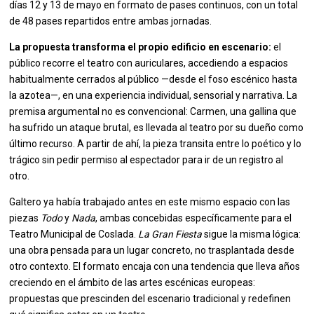
días 12 y 13 de mayo en formato de pases continuos, con un total
de 48 pases repartidos entre ambas jornadas.
La propuesta transforma el propio edificio en escenario:
el
público recorre el teatro con auriculares, accediendo a espacios
habitualmente cerrados al público —desde el foso escénico hasta
la azotea—, en una experiencia individual, sensorial y narrativa. La
premisa argumental no es convencional: Carmen, una gallina que
ha sufrido un ataque brutal, es llevada al teatro por su dueño como
último recurso. A partir de ahí, la pieza transita entre lo poético y lo
trágico sin pedir permiso al espectador para ir de un registro al
otro.
Galtero ya había trabajado antes en este mismo espacio con las
piezas
Todo
y
Nada
, ambas concebidas específicamente para el
Teatro Municipal de Coslada.
La Gran Fiesta
sigue la misma lógica:
una obra pensada para un lugar concreto, no trasplantada desde
otro contexto. El formato encaja con una tendencia que lleva años
creciendo en el ámbito de las artes escénicas europeas:
propuestas que prescinden del escenario tradicional y redefinen