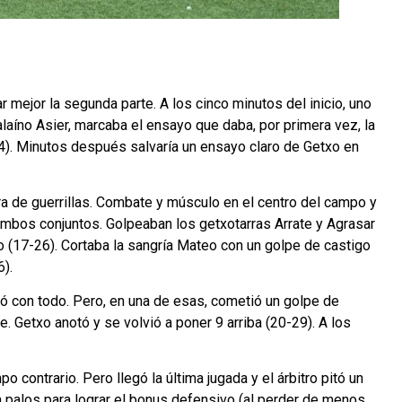
mejor la segunda parte. A los cinco minutos del inicio, uno
alaíno Asier, marcaba el ensayo que daba, por primera vez, la
-14). Minutos después salvaría un ensayo claro de Getxo en
rra de guerrillas. Combate y músculo en el centro del campo y
ambos conjuntos. Golpeaban los getxotarras Arrate y Agrasar
 (17-26). Cortaba la sangría Mateo con un golpe de castigo
).
tó con todo. Pero, en una de esas, cometió un golpe de
. Getxo anotó y se volvió a poner 9 arriba (20-29). A los
 contrario. Pero llegó la última jugada y el árbitro pitó un
, a palos para lograr el bonus defensivo (al perder de menos