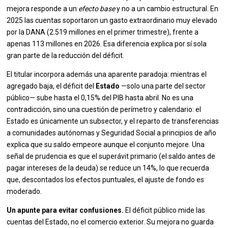
mejora responde a un
efecto base
y no a un cambio estructural. En
2025 las cuentas soportaron un gasto extraordinario muy elevado
por la DANA (2.519 millones en el primer trimestre), frente a
apenas 113 millones en 2026. Esa diferencia explica por sí sola
gran parte de la reducción del déficit.
El titular incorpora además una aparente paradoja: mientras el
agregado baja, el déficit del
Estado
—solo una parte del sector
público— sube hasta el 0,15% del PIB hasta abril. No es una
contradicción, sino una cuestión de perímetro y calendario: el
Estado es únicamente un subsector, y el reparto de transferencias
a comunidades autónomas y Seguridad Social a principios de año
explica que su saldo empeore aunque el conjunto mejore. Una
señal de prudencia es que el superávit primario (el saldo antes de
pagar intereses de la deuda) se reduce un 14%, lo que recuerda
que, descontados los efectos puntuales, el ajuste de fondo es
moderado.
Un apunte para evitar confusiones.
El déficit público mide las
cuentas del Estado, no el comercio exterior. Su mejora no guarda