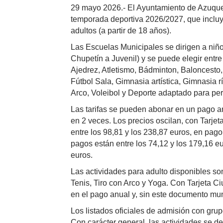
29 mayo 2026.- El Ayuntamiento de Azuquec
temporada deportiva 2026/2027, que incluy
adultos (a partir de 18 años).
Las Escuelas Municipales se dirigen a niño
Chupetín a Juvenil) y se puede elegir entre
Ajedrez, Atletismo, Bádminton, Baloncesto,
Fútbol Sala, Gimnasia artística, Gimnasia rí
Arco, Voleibol y Deporte adaptado para p
Las tarifas se pueden abonar en un pago an
en 2 veces. Los precios oscilan, con Tarje
entre los 98,81 y los 238,87 euros, en pago
pagos están entre los 74,12 y los 179,16 eu
euros.
Las actividades para adulto disponibles son
Tenis, Tiro con Arco y Yoga. Con Tarjeta 
en el pago anual y, sin este documento mun
Los listados oficiales de admisión con grup
Con carácter general, las actividades se de