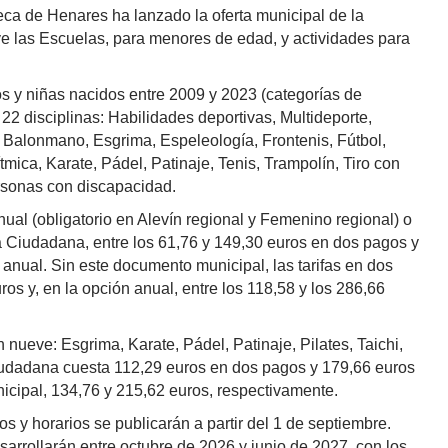
a de Henares ha lanzado la oferta municipal de la
e las Escuelas, para menores de edad, y actividades para
s y niñas nacidos entre 2009 y 2023 (categorías de
 22 disciplinas: Habilidades deportivas, Multideporte,
 Balonmano, Esgrima, Espeleología, Frontenis, Fútbol,
tmica, Karate, Pádel, Patinaje, Tenis, Trampolín, Tiro con
ersonas con discapacidad.
ual (obligatorio en Alevín regional y Femenino regional) o
ta Ciudadana, entre los 61,76 y 149,30 euros en dos pagos y
 anual. Sin este documento municipal, las tarifas en dos
ros y, en la opción anual, entre los 118,58 y los 286,66
 nueve: Esgrima, Karate, Pádel, Patinaje, Pilates, Taichi,
Ciudadana cuesta 112,29 euros en dos pagos y 179,66 euros
icipal, 134,76 y 215,62 euros, respectivamente.
os y horarios se publicarán a partir del 1 de septiembre.
sarrollarán entre octubre de 2026 y junio de 2027, con los