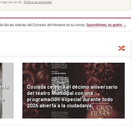
e baja con un clic.
Política de privacidad
a día las noticias del Corredor del Henares en tu correo.
Suscribirme, es gratis →
n la
Coslada celebra el décimo aniversario
del teatro Municipal con una
io
programación especial durante todo
2026 abierta a la ciudadanía