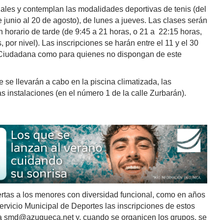
les y contemplan las modalidades deportivas de tenis (del
de junio al 20 de agosto), de lunes a jueves. Las clases serán
 horario de tarde (de 9:45 a 21 horas, o 21 a 22:15 horas,
 por nivel). Las inscripciones se harán entre el 11 y el 30
a Ciudadana como para quienes no dispongan de este
e se llevarán a cabo en la piscina climatizada, las
s instalaciones (en el número 1 de la calle Zurbarán).
ertas a los menores con diversidad funcional, como en años
 Servicio Municipal de Deportes las inscripciones de estos
 a smd@azuqueca.net y, cuando se organicen los grupos, se