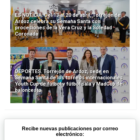
ES NOTICIA. Del 13 al 20 de abril, Torrejón de
Ardoz celebra su Semana Santa con
procesiones de la Vera Cruz y la Soledad
Coronada
DEPORTES. Torrejón de Ardoz, sede en
Semana Santa de los torneos internacionales
Youth Cup de fútbol y fútbol sala y MadCup de
baloncesto
Recibe nuevas publicaciones por correo
electrónico: