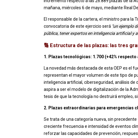
incremento respecto a las 26.889 plazas de la AG
mañana, miércoles 6 de mayo, mediante Real D
El responsable de la cartera, el ministro para la
convocatoria de este ejercicio será
"un ejemplo d
pública, tener expertos en inteligencia artificial y 
🔢 Estructura de las plazas: las tres g
1. Plazas tecnológicas: 1.700 (+42% respecto 
La novedad más destacada de esta OEP es el fuert
representan el mayor volumen de este tipo de pue
inteligencia artificial, ciberseguridad, análisis 
aspira a ser el modelo de digitalización de la Admi
tesis de que la tecnología no destruirá empleo, si
2. Plazas extraordinarias para emergencias c
Se trata de una categoría nueva, sin precedente
creciente frecuencia e intensidad de eventos cl
reforzar las capacidades de prevención, respue