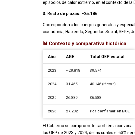
episodios de calor extremo, en el contexto de l
3. Resto de plazas: ~25.186
Corresponden a los cuerpos generales y especiale
ciudadanía, Hacienda, Seguridad Social, SEPE, Jus
📊 Contexto y comparativa histórica
Año
AGE
Total OEP estatal
2023
~29.818
39.574
2024
31.465
40.146 (récord)
2025
26.889
36.588
2026
27.232
Por confirmar en BOE
El Gobierno se compromete también a convocar 
las OEP de 2023 y 2024, de las cuales el 63% será