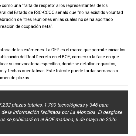
io como una "falta de respeto" a los representantes de los
neral del Estado de FSC-CCOO señaló que "no ha existido voluntad
elebración de "tres reuniones en las cuales no se ha aportado
creación de ocupación neta".
atoria de los exámenes. La OEP es el marco que permite iniciar los
 publicación del Real Decreto en el BOE, comienza la fase en que
icar su convocatoria específica, donde se detallan requisitos,
ón y fechas orientativas. Este trámite puede tardar semanas o
lumen de plazas.
.232 plazas totales, 1.700 tecnológicas y 346 para
de la información facilitada por La Moncloa. El desglose
os se publicará en el BOE mañana, 6 de mayo de 2026.