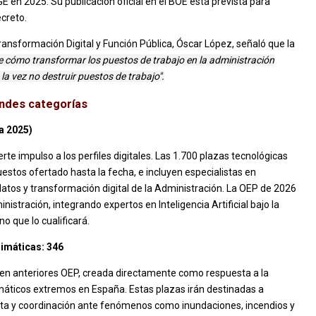
E en 2025. Su publicación oficial en el BOE está prevista para
ecreto.
 Transformación Digital y Función Pública, Óscar López, señaló que la
e cómo transformar los puestos de trabajo en la administración
a la vez no destruir puestos de trabajo".
randes categorías
a 2025)
e impulso a los perfiles digitales. Las 1.700 plazas tecnológicas
stos ofertado hasta la fecha, e incluyen especialistas en
de datos y transformación digital de la Administración. La OEP de 2026
nistración, integrando expertos en Inteligencia Artificial bajo la
no que lo cualificará.
limáticas: 346
 en anteriores OEP, creada directamente como respuesta a la
imáticos extremos en España. Estas plazas irán destinadas a
sta y coordinación ante fenómenos como inundaciones, incendios y