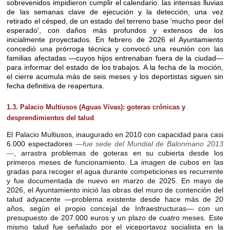
sobrevenidos impidieron cumplir el calendario: las intensas lluvias
de las semanas clave de ejecución y la detección, una vez
retirado el césped, de un estado del terreno base 'mucho peor del
esperado', con daños más profundos y extensos de los
inicialmente proyectados. En febrero de 2026 el Ayuntamiento
concedió una prórroga técnica y convocó una reunión con las
familias afectadas —cuyos hijos entrenaban fuera de la ciudad—
para informar del estado de los trabajos. A la fecha de la moción,
el cierre acumula más de seis meses y los deportistas siguen sin
fecha definitiva de reapertura.
1.3. Palacio Multiusos (Aguas Vivas): goteras crónicas y
desprendimientos del talud
El Palacio Multiusos, inaugurado en 2010 con capacidad para casi
6.000 espectadores
—fue sede del Mundial de Balonmano 2013
—
, arrastra problemas de goteras en su cubierta desde los
primeros meses de funcionamiento. La imagen de cubos en las
gradas para recoger el agua durante competiciones es recurrente
y fue documentada de nuevo en marzo de 2025. En mayo de
2026, el Ayuntamiento inició las obras del muro de contención del
talud adyacente —problema existente desde hace más de 20
años, según el propio concejal de Infraestructuras— con un
presupuesto de 207.000 euros y un plazo de cuatro meses. Este
mismo talud fue señalado por el viceportavoz socialista en la