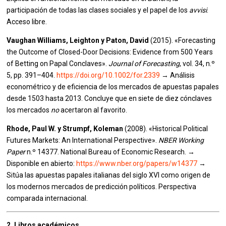
participación de todas las clases sociales y el papel de los
avvisi
.
Acceso libre.
Vaughan Williams, Leighton y Paton, David
(2015). «Forecasting
the Outcome of Closed-Door Decisions: Evidence from 500 Years
of Betting on Papal Conclaves».
Journal of Forecasting
, vol. 34, n.º
5, pp. 391–404.
https://doi.org/10.1002/for.2339
→ Análisis
econométrico y de eficiencia de los mercados de apuestas papales
desde 1503 hasta 2013. Concluye que en siete de diez cónclaves
los mercados
no
acertaron al favorito.
Rhode, Paul W. y Strumpf, Koleman
(2008). «Historical Political
Futures Markets: An International Perspective».
NBER Working
Paper
n.º 14377. National Bureau of Economic Research. →
Disponible en abierto:
https://www.nber.org/papers/w14377
→
Sitúa las apuestas papales italianas del siglo XVI como origen de
los modernos mercados de predicción políticos. Perspectiva
comparada internacional.
2. Libros académicos