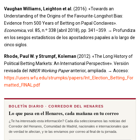
Vaughan Williams, Leighton et al.
(2016). «Towards an
Understanding of the Origins of the Favourite-Longshot Bias:
Evidence from 500 Years of Betting on Papal Conclaves».
Economica
, vol. 85, n.º 338 (abril 2018), pp. 341–359. → Profundiza
en los sesgos estadísticos de los apostadores papales a lo largo de
cinco siglos.
Rhode, Paul W. y Strumpf, Koleman
(2012). «The Long History of
Political Betting Markets: An International Perspective». Versión
revisada del
NBER Working Paper
anterior, ampliada. → Acceso:
https://users.wfu.edu/strumpks/papers/Int_Election_Betting_For
matted_FINAL.pdf
BOLETÍN DIARIO · CORREDOR DEL HENARES
Lo que pasa en el Henares, cada mañana en tu correo
¿Te ha interesado esta información? Cada día seleccionamos las noticias del
Corredor del Henares, Comunidad de Madrid, nacionales e internacionales que
de verdad te afectan, y te las enviamos por correo al final de tu jornada.