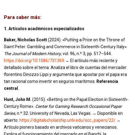
Para saber más:
1. Artículos académicos especializados
Baker, Nicholas Scott
(2024). «Putting a Price on the Throne of
Saint Peter: Gambling and Commerce in Sixteenth-Century Italy».
The Journal of Modern History
, vol. 96, n.º 3, pp. 517–544.
https://doi.org/10.1086/731369
→ El artículo más reciente y
detallado sobre el tema. Analiza el libro de cuentas del mercader
florentino Dinozzo Lippi y argumenta que apostar por el papa era
tan racional como invertir en seguros marítimos.
Referencia
central
.
Hunt, John M.
(2015). «Betting on the Papal Election in Sixteenth-
Century Rome».
Center for Gaming Research Occasional Paper
Series
, n.º 32. University of Nevada, Las Vegas. → Disponible en
abierto:
https://digitalscholarship.unlv.edu/occ_papers/22/
→
Artículo pionero basado en archivos vaticanos y venecianos.
Explica el funcionamiento del mercado en el Banchi, la