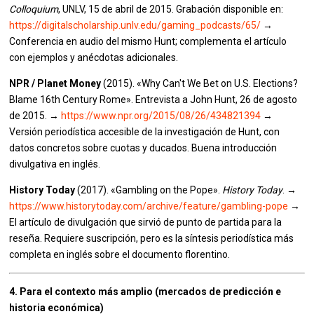
Colloquium
, UNLV, 15 de abril de 2015. Grabación disponible en:
https://digitalscholarship.unlv.edu/gaming_podcasts/65/
→
Conferencia en audio del mismo Hunt; complementa el artículo
con ejemplos y anécdotas adicionales.
NPR / Planet Money
(2015). «Why Can't We Bet on U.S. Elections?
Blame 16th Century Rome». Entrevista a John Hunt, 26 de agosto
de 2015. →
https://www.npr.org/2015/08/26/434821394
→
Versión periodística accesible de la investigación de Hunt, con
datos concretos sobre cuotas y ducados. Buena introducción
divulgativa en inglés.
History Today
(2017). «Gambling on the Pope».
History Today
. →
https://www.historytoday.com/archive/feature/gambling-pope
→
El artículo de divulgación que sirvió de punto de partida para la
reseña. Requiere suscripción, pero es la síntesis periodística más
completa en inglés sobre el documento florentino.
4. Para el contexto más amplio (mercados de predicción e
historia económica)