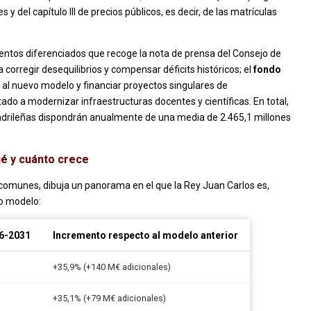
y del capítulo III de precios públicos, es decir, de las matrículas
mentos diferenciados que recoge la nota de prensa del Consejo de
a corregir desequilibrios y compensar déficits históricos; el
fondo
ón al nuevo modelo y financiar proyectos singulares de
ntado a modernizar infraestructuras docentes y científicas. En total,
madrileñas dispondrán anualmente de una media de 2.465,1 millones
ué y cuánto crece
os comunes, dibuja un panorama en el que la Rey Juan Carlos es,
vo modelo:
26-2031
Incremento respecto al modelo anterior
+35,9% (+140 M€ adicionales)
+35,1% (+79 M€ adicionales)