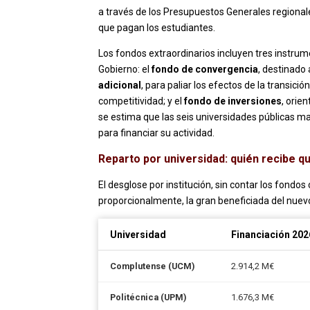
a través de los Presupuestos Generales regionales 
que pagan los estudiantes.
Los fondos extraordinarios incluyen tres instru
Gobierno: el
fondo de convergencia
, destinado 
adicional
, para paliar los efectos de la transici
competitividad; y el
fondo de inversiones
, orie
se estima que las seis universidades públicas 
para financiar su actividad.
Reparto por universidad: quién recibe q
El desglose por institución, sin contar los fond
proporcionalmente, la gran beneficiada del nue
Universidad
Financiación 20
Complutense (UCM)
2.914,2 M€
Politécnica (UPM)
1.676,3 M€