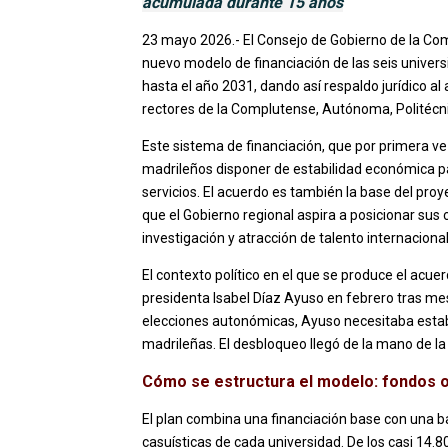
acumulada durante 15 años
23 mayo 2026.- El Consejo de Gobierno de la Co
nuevo modelo de financiación de las seis univers
hasta el año 2031, dando así respaldo jurídico al
rectores de la Complutense, Autónoma, Politécnica
Este sistema de financiación, que por primera vez
madrileños disponer de estabilidad económica pa
servicios. El acuerdo es también la base del pro
que el Gobierno regional aspira a posicionar su
investigación y atracción de talento internaciona
El contexto político en el que se produce el acue
presidenta Isabel Díaz Ayuso en febrero tras me
elecciones autonómicas, Ayuso necesitaba estabi
madrileñas. El desbloqueo llegó de la mano de l
Cómo se estructura el modelo: fondos or
El plan combina una financiación base con una ba
casuísticas de cada universidad. De los casi 14.8