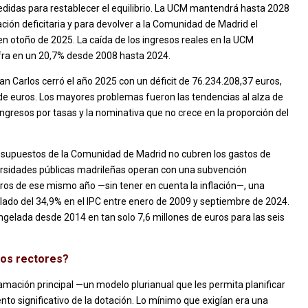
didas para restablecer el equilibrio. La UCM mantendrá hasta 2028
ación deficitaria y para devolver a la Comunidad de Madrid el
en otoño de 2025. La caída de los ingresos reales en la UCM
ifra en un 20,7% desde 2008 hasta 2024.
an Carlos cerró el año 2025 con un déficit de 76.234.208,37 euros,
de euros. Los mayores problemas fueron las tendencias al alza de
ingresos por tasas y la nominativa que no crece en la proporción del
esupuestos de la Comunidad de Madrid no cubren los gastos de
versidades públicas madrileñas operan con una subvención
uros de ese mismo año —sin tener en cuenta la inflación—, una
do del 34,9% en el IPC entre enero de 2009 y septiembre de 2024.
ongelada desde 2014 en tan solo 7,6 millones de euros para las seis
los rectores?
lamación principal —un modelo plurianual que les permita planificar
to significativo de la dotación. Lo mínimo que exigían era una