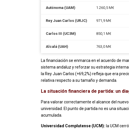
Autónoma (UAM)
1.260,5 M€
Rey Juan Carlos (URJC)
971,9 M€
Carlos III (UC3M)
850,1 M€
Alcalá (UAH)
763,0 M€
La financiación se enmarca en el acuerdo de mar
sistema andaluz y reforzar su estrategia interna
la Rey Juan Carlos (+69,2%) refleja que era pre
relativa respecto a su tamaño y demanda.
La situación financiera de partida: un d
Para valorar correctamente el alcance del nuev
universidad. El punto de partida no es una situac
acumulada.
Universidad Complutense (UCM):
la UCM cerró 