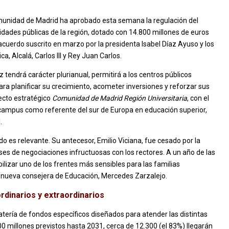
munidad de Madrid ha aprobado esta semana la regulación del
idades públicas de la región, dotado con 14.800 millones de euros
 acuerdo suscrito en marzo por la presidenta Isabel Díaz Ayuso y los
, Alcalá, Carlos III y Rey Juan Carlos.
 tendrá carácter plurianual, permitirá a los centros públicos
ra planificar su crecimiento, acometer inversiones y reforzar sus
yecto estratégico
Comunidad de Madrid Región Universitaria
, con el
s campus como referente del sur de Europa en educación superior,
l.
rdo es relevante. Su antecesor, Emilio Viciana, fue cesado por la
ses de negociaciones infructuosas con los rectores. A un año de las
lizar uno de los frentes más sensibles para las familias
a nueva consejera de Educación, Mercedes Zarzalejo.
dinarios y extraordinarios
tería de fondos específicos diseñados para atender las distintas
00 millones previstos hasta 2031, cerca de 12.300 (el 83%) llegarán