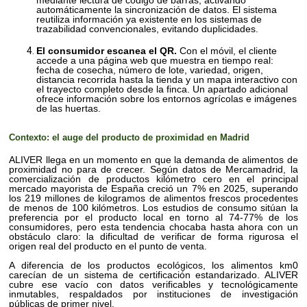
mediante lectura de código de barras, activando
automáticamente la sincronización de datos. El sistema
reutiliza información ya existente en los sistemas de
trazabilidad convencionales, evitando duplicidades.
El consumidor escanea el QR.
Con el móvil, el cliente
accede a una página web que muestra en tiempo real:
fecha de cosecha, número de lote, variedad, origen,
distancia recorrida hasta la tienda y un mapa interactivo con
el trayecto completo desde la finca. Un apartado adicional
ofrece información sobre los entornos agrícolas e imágenes
de las huertas.
Contexto: el auge del producto de proximidad en Madrid
ALIVER llega en un momento en que la demanda de alimentos de
proximidad no para de crecer. Según datos de Mercamadrid, la
comercialización de productos kilómetro cero en el principal
mercado mayorista de España creció un 7% en 2025, superando
los 219 millones de kilogramos de alimentos frescos procedentes
de menos de 100 kilómetros. Los estudios de consumo sitúan la
preferencia por el producto local en torno al 74-77% de los
consumidores, pero esta tendencia chocaba hasta ahora con un
obstáculo claro: la dificultad de verificar de forma rigurosa el
origen real del producto en el punto de venta.
A diferencia de los productos ecológicos, los alimentos km0
carecían de un sistema de certificación estandarizado. ALIVER
cubre ese vacío con datos verificables y tecnológicamente
inmutables, respaldados por instituciones de investigación
públicas de primer nivel.