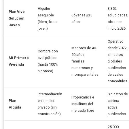
Alquiler
3.352
Plan Vive
asequible
Jóvenes ≤35
adjudicadas;
Solución
(ídem, foco
años
obras en
Joven
joven)
inicio 2026
Operativo
Menores de 40-
desde 2022;
Compra con
50 años;
sin datos
Mi Primera
aval público
familias
globales
Vivienda
(hasta 100%
numerosas y
publicados
hipoteca)
monoparentales
de avales
concedidos
Intermediación
Sin datos de
Propietarios e
Plan
en alquiler
cartera
inquilinos del
Alquila
privado (sin
activa
mercado libre
construcción)
publicados
25.000