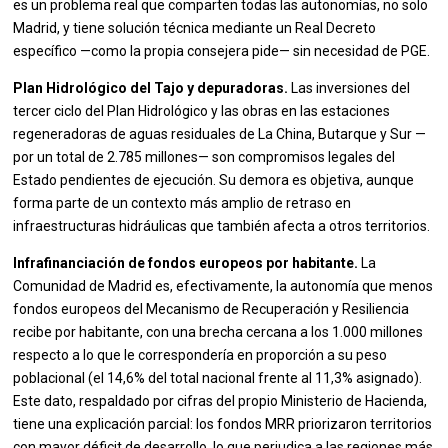
es un problema real que comparten todas las autonomías, no solo
Madrid, y tiene solución técnica mediante un Real Decreto
específico —como la propia consejera pide— sin necesidad de PGE.
Plan Hidrológico del Tajo y depuradoras.
Las inversiones del
tercer ciclo del Plan Hidrológico y las obras en las estaciones
regeneradoras de aguas residuales de La China, Butarque y Sur —
por un total de 2.785 millones— son compromisos legales del
Estado pendientes de ejecución. Su demora es objetiva, aunque
forma parte de un contexto más amplio de retraso en
infraestructuras hidráulicas que también afecta a otros territorios.
Infrafinanciación de fondos europeos por habitante.
La
Comunidad de Madrid es, efectivamente, la autonomía que menos
fondos europeos del Mecanismo de Recuperación y Resiliencia
recibe por habitante, con una brecha cercana a los 1.000 millones
respecto a lo que le correspondería en proporción a su peso
poblacional (el 14,6% del total nacional frente al 11,3% asignado).
Este dato, respaldado por cifras del propio Ministerio de Hacienda,
tiene una explicación parcial: los fondos MRR priorizaron territorios
con mayor déficit de desarrollo, lo que perjudica a las regiones más