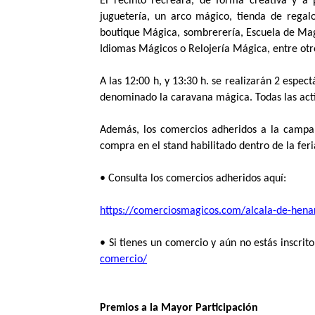
El recinto recreará, de forma creativa y a
juguetería, un arco mágico, tienda de regalo
boutique Mágica, sombrerería, Escuela de Mag
Idiomas Mágicos o Relojería Mágica, entre otr
A las 12:00 h, y 13:30 h. se realizarán 2 espec
denominado la caravana mágica. Todas las activ
Además, los comercios adheridos a la campañ
compra en el stand habilitado dentro de la feri
• Consulta los comercios adheridos aquí:
https://comerciosmagicos.com/
alcala-de-hena
• Si tienes un comercio y aún no estás inscri
comercio/
Premios a la Mayor Participación