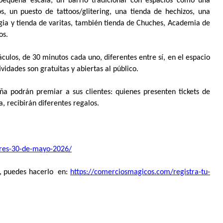
 pequeña escala, un barrio tradicional con espacios como una
s, un puesto de tattoos/glitering, una tienda de hechizos, una
ia y tienda de varitas, también tienda de Chuches, Academia de
os.
táculos, de 30 minutos cada uno, diferentes entre sí, en el espacio
idades son gratuitas y abiertas al público.
a podrán premiar a sus clientes: quienes presenten tickets de
a, recibirán diferentes regalos.
res-30-de-mayo-
2026/
to, puedes hacerlo en:
https://comerciosmagicos.com/
registra-tu-