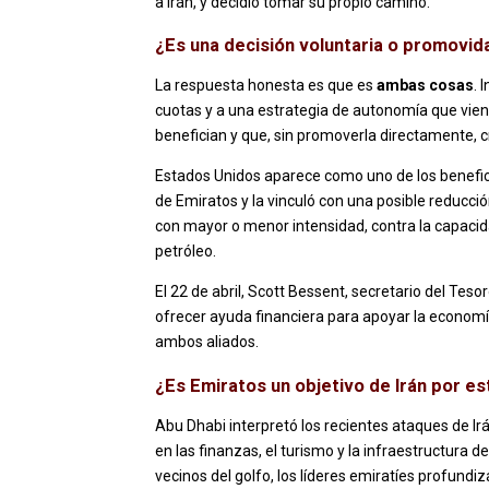
a Irán, y decidió tomar su propio camino.
¿Es una decisión voluntaria o promovid
La respuesta honesta es que es
ambas cosas
. 
cuotas y a una estrategia de autonomía que vie
benefician y que, sin promoverla directamente, c
Estados Unidos aparece como uno de los benefici
de Emiratos y la vinculó con una posible reducci
con mayor o menor intensidad, contra la capacida
petróleo.
El 22 de abril, Scott Bessent, secretario del Te
ofrecer ayuda financiera para apoyar la economía 
ambos aliados.
¿Es Emiratos un objetivo de Irán por es
Abu Dhabi interpretó los recientes ataques de 
en las finanzas, el turismo y la infraestructura 
vecinos del golfo, los líderes emiratíes profundi