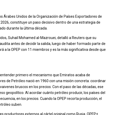
tos Árabes Unidos de la Organización de Países Exportadores de
 2026, constituye un paso decisivo dentro de una estrategia de
ado durante la última década.
nidos, Suhail Mohamed al-Mazrouei, detalló a Reuters que su
audita antes de decidir la salida, luego de haber formado parte de
ará a la OPEP con 11 miembros y es la más significativa desde que
ue entender primero el mecanismo que Emiratos acaba de
res de Petróleo nació en 1960 con una misión concreta: coordinar
 vaivenes bruscos en los precios. Con el paso de las décadas, ese
o geopolítico. Al acordar cuánto petróleo producir, los países del
nsecuencia, en los precios. Cuando la OPEP recorta producción, el
etróleo suben.
es productores externos al cártel original como Rusia. OPEP+