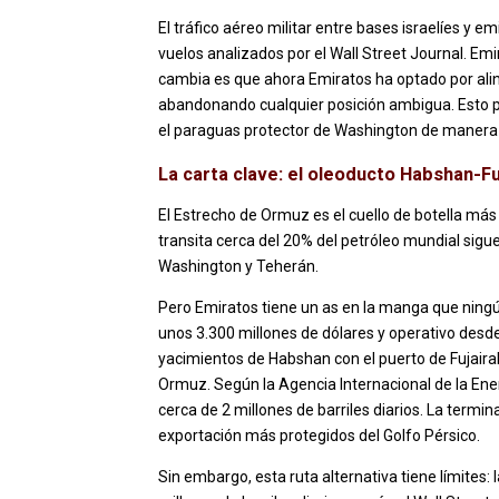
El tráfico aéreo militar entre bases israelíes y e
vuelos analizados por el Wall Street Journal. Emir
cambia es que ahora Emiratos ha optado por alin
abandonando cualquier posición ambigua. Esto p
el paraguas protector de Washington de manera 
La carta clave: el oleoducto Habshan-Fu
El Estrecho de Ormuz es el cuello de botella má
transita cerca del 20% del petróleo mundial sigu
Washington y Teherán.
Pero Emiratos tiene un as en la manga que ningú
unos 3.300 millones de dólares y operativo desd
yacimientos de Habshan con el puerto de Fujaira
Ormuz. Según la Agencia Internacional de la Ene
cerca de 2 millones de barriles diarios. La termi
exportación más protegidos del Golfo Pérsico.
Sin embargo, esta ruta alternativa tiene límites: 