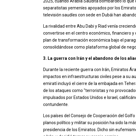
2025, cuando Arabia Saudita bombardeó lo que 
separatistas yemeníes apoyados por los Emirato
televisión saudíes con sede en Dubái han abando
La rivalidad entre Abu Dabi y Riad venía crecie
convertirse en el centro económico, financiero y
plan de transformación económica bajo el paragua
consolidándose como plataforma global de negocio
3. La guerra con Irán y el abandono de los ali
Durante la reciente guerra con Irán, Emiratos Á
impactos en infraestructuras civiles pese a su au
emiratí incluyó el cierre de la embajada en Teherán
de los ataques como "terroristas y no provocados"
impulsados por Estados Unidos e Israel, calific
contundente.
Los países del Consejo de Cooperación del Golfo
planos político y militar su posición ha sido la má
presidencia de los Emiratos. Dicho sin eufemismos