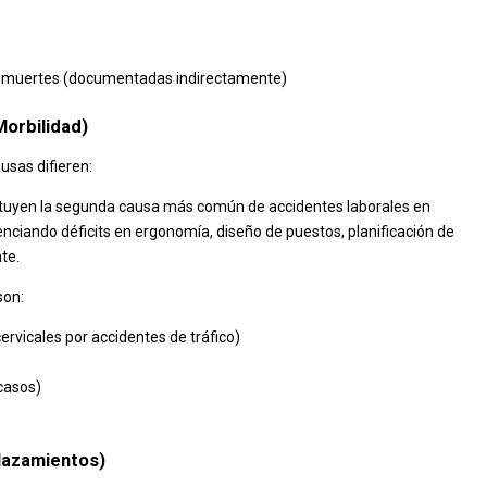
1 muertes (documentadas indirectamente)
Morbilidad)
ausas difieren:
tuyen la segunda causa más común de accidentes laborales en
enciando déficits en ergonomía, diseño de puestos, planificación de
te.
son:
rvicales por accidentes de tráfico)
casos)
plazamientos)