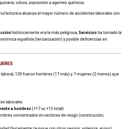
quinaria, volcos, exposición a agentes químicos
anufacturera alcanza el mayor número de accidentes laborales con
ucción
históricamente era la más peligrosa,
Servicios
ha tomado la
conómica española (terciarización) y posible deficiencias en
JERES
da laboral, 139 fueron hombres (17 más) y 7 mujeres (2 menos) que
es laborales
mente a hombres
(+17 vs +15 total)
hombres concentrados en sectores de riesgo (construcción,
sidad físicamente (aunque con otros riesgos: violencia, acoso)