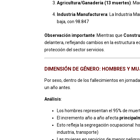
Agricultura/Ganadería (13 muertes)
: Ma
Industria Manufacturera
: La Industria M
baja, con 98.847
Observación importante
: Mientras que
Constr
delantera, reflejando cambios en la estructura e
protección del sector servicios.
DIMENSIÓN DE GÉNERO: HOMBRES Y MU
Por sexo, dentro de los fallecimientos en jorna
un año antes.
Análisis
:
Los hombres representan el 95% de muert
El incremento año a año afecta
principal
Esto refleja la segregación ocupacional: 
industria, transporte)
Las mujeres en servicios de menor peligro