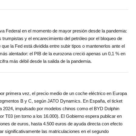
rva Federal en el momento de mayor presión desde la pandemia:
s trumpistas y el encarecimiento del petróleo por el bloqueo de
que la Fed está dividida entre subir tipos o mantenerlos ante el
 más alentador: el PIB de la eurozona creció apenas un 0,1 % en
 cifra más débil desde la salida de la pandemia.
 por primera vez, el precio medio de un coche eléctrico en Europa
s segmentos B y C, según JATO Dynamics. En España, el ticket
o a 2024, impulsado por modelos chinos como el BYD Dolphin
or T03 (en torno a los 16.000). El Gobierno espera publicar en
ones de euros, hasta 4.500 euros de ayuda directa con efecto
ar significativamente las matriculaciones en el segundo