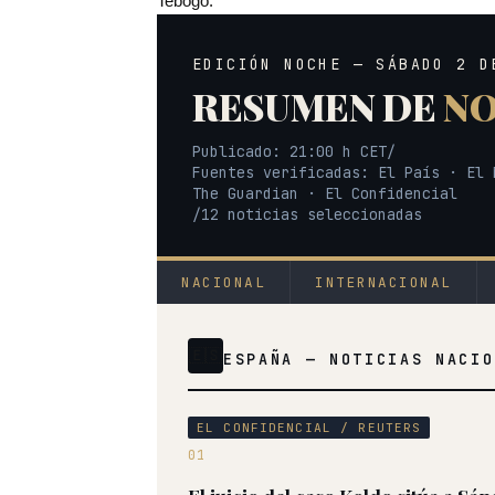
Tebogo.
EDICIÓN NOCHE — SÁBADO 2 D
RESUMEN DE
NO
Publicado: 21:00 h CET
/
Fuentes verificadas: El País · El 
The Guardian · El Confidencial
/
12 noticias seleccionadas
NACIONAL
INTERNACIONAL
🇪🇸
ESPAÑA — NOTICIAS NACIO
EL CONFIDENCIAL / REUTERS
01