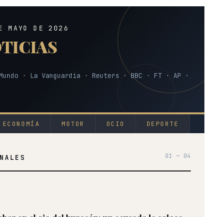
E MAYO DE 2026
TICIAS
Mundo · La Vanguardia · Reuters · BBC · FT · AP ·
ECONOMÍA
MOTOR
OCIO
DEPORTE
01 — 04
NALES