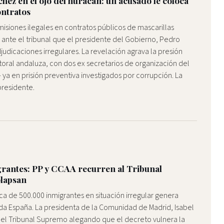
nchez en el ojo del huracán: un acusado le coloca
ontratos
misiones ilegales en contratos públicos de mascarillas
ante el tribunal que el presidente del Gobierno, Pedro
judicaciones irregulares. La revelación agrava la presión
oral andaluza, con dos ex secretarios de organización del
a en prisión preventiva investigados por corrupción. La
presidente.
grantes: PP y CCAA recurren al Tribunal
olapsan
rca de 500.000 inmigrantes en situación irregular genera
oda España. La presidenta de la Comunidad de Madrid, Isabel
 el Tribunal Supremo alegando que el decreto vulnera la