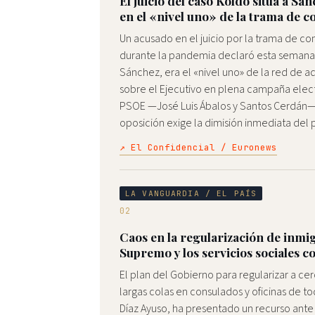
El juicio del caso Koldo sitúa a Sá
en el «nivel uno» de la trama de c
Un acusado en el juicio por la trama de co
durante la pandemia declaró esta semana 
Sánchez, era el «nivel uno» de la red de ad
sobre el Ejecutivo en plena campaña elect
PSOE —José Luis Ábalos y Santos Cerdán— y
oposición exige la dimisión inmediata del 
↗ El Confidencial / Euronews
LA VANGUARDIA / EL PAÍS
02
Caos en la regularización de inmi
Supremo y los servicios sociales c
El plan del Gobierno para regularizar a ce
largas colas en consulados y oficinas de t
Díaz Ayuso, ha presentado un recurso ante