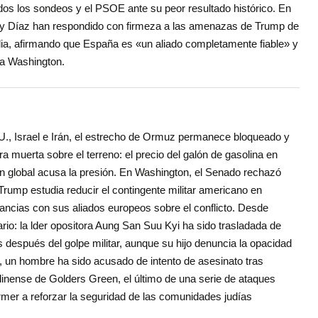
s los sondeos y el PSOE ante su peor resultado histórico. En
res y Díaz han respondido con firmeza a las amenazas de Trump de
alia, afirmando que España es «un aliado completamente fiable» y
 a Washington.
UU., Israel e Irán, el estrecho de Ormuz permanece bloqueado y
tra muerta sobre el terreno: el precio del galón de gasolina en
ón global acusa la presión. En Washington, el Senado rechazó
rump estudia reducir el contingente militar americano en
pancias con sus aliados europeos sobre el conflicto. Desde
io: la lder opositora Aung San Suu Kyi ha sido trasladada de
s después del golpe militar, aunque su hijo denuncia la opacidad
, un hombre ha sido acusado de intento de asesinato tras
dinense de Golders Green, el último de una serie de ataques
rmer a reforzar la seguridad de las comunidades judías