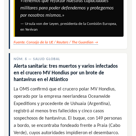
«Tenemos que reforzar nuestras capacidades
militares para poder defendernos y protegernos
por nosotros mismos.»
— Ursula von der Leyen, presidenta de la Comisión Europea,
en Yerévan
Fuente: Consejo de la UE / Reuters / The Guardian →
NÚM. 6 — SALUD GLOBAL
Alerta sanitaria: tres muertos y varios infectados
en el crucero MV Hondius por un brote de
hantavirus en el Atlántico
La OMS confirmó que el crucero polar MV Hondius,
operado por la empresa neerlandesa Oceanwide
Expeditions y procedente de Ushuaia (Argentina),
registró al menos tres fallecidos y cinco casos
sospechosos de hantavirus. El buque, con 149 personas
a bordo, se encontraba fondeado frente a Praia (Cabo
Verde), cuyos autoridades impidieron el desembarco.