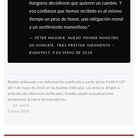
húngaros decidieron que quieren un cambio. Y
esa confianza que hemos recibido es al mismo
tiempo un peso de honor, una obligación moral
y un sentimiento maravilloso.”
—
PÉTER MAGYAR
, NUEVO PRIMER MINISTRO
DE HUNGRÍA, TRAS PRESTAR JURAMENTO ·
BUDAPEST, 9 DE MAYO DE 2026
Boletin elaborado con información publicada a partir de las 14:00 h CET
del 9 de mayo de 2026 en las fuentes indicadas. Los enlaces dirigen a
artículos de referencia verificados. Pueden existir actualizaciones
posteriores al cierre de esta edición.
Ed. noche
9 mayo 2026