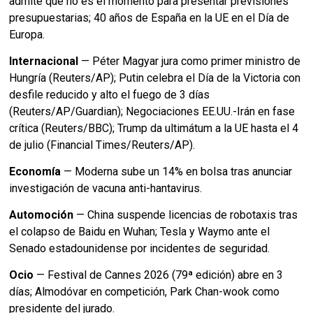
admite que no es el momento para presentar previsiones
presupuestarias; 40 años de España en la UE en el Día de
Europa.
Internacional
— Péter Magyar jura como primer ministro de
Hungría (Reuters/AP); Putin celebra el Día de la Victoria con
desfile reducido y alto el fuego de 3 días
(Reuters/AP/Guardian); Negociaciones EE.UU.-Irán en fase
crítica (Reuters/BBC); Trump da ultimátum a la UE hasta el 4
de julio (Financial Times/Reuters/AP).
Economía
— Moderna sube un 14% en bolsa tras anunciar
investigación de vacuna anti-hantavirus.
Automoción
— China suspende licencias de robotaxis tras
el colapso de Baidu en Wuhan; Tesla y Waymo ante el
Senado estadounidense por incidentes de seguridad.
Ocio
— Festival de Cannes 2026 (79ª edición) abre en 3
días; Almodóvar en competición, Park Chan-wook como
presidente del jurado.