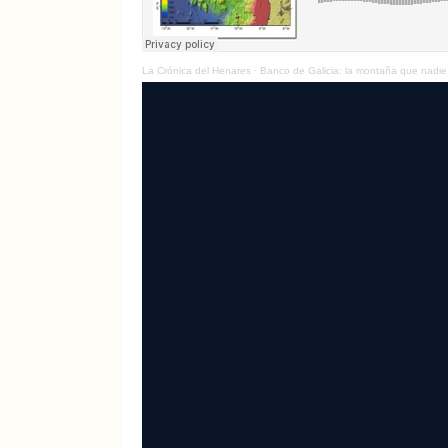
La Crónica del Henares
·
Banco de Galicia: la montaña que nadie