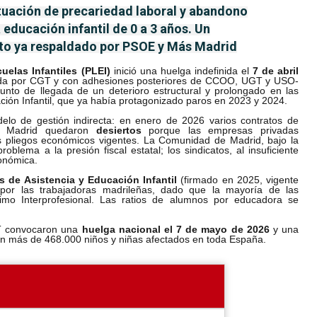
situación de precariedad laboral y abandono
a educación infantil de 0 a 3 años.
Un
cto ya respaldado por PSOE y Más Madrid
uelas Infantiles (PLEI)
inició una huelga indefinida el
7 de abril
ada por CGT y con adhesiones posteriores de CCOO, UGT y USO-
punto de llegada de un deterioro estructural y prolongado en las
ación Infantil, que ya había protagonizado paros en 2023 y 2024.
delo de gestión indirecta: en enero de 2026 varios contratos de
de Madrid quedaron
desiertos
porque las empresas privadas
los pliegos económicos vigentes. La Comunidad de Madrid, bajo la
oblema a la presión fiscal estatal; los sindicatos, al insuficiente
onómica.
os de Asistencia y Educación Infantil
(firmado en 2025, vigente
 por las trabajadoras madrileñas, dado que la mayoría de las
imo Interprofesional. Las ratios de alumnos por educadora se
CGT convocaron una
huelga nacional el 7 de mayo de 2026
y una
on más de 468.000 niños y niñas afectados en toda España.