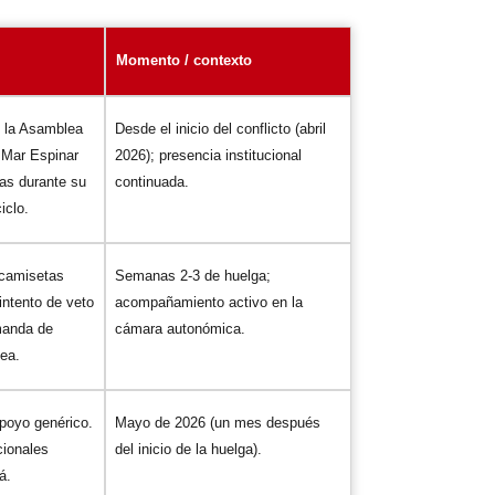
Momento / contexto
n la Asamblea
Desde el inicio del conflicto (abril
 Mar Espinar
2026); presencia institucional
ras durante su
continuada.
iclo.
 camisetas
Semanas 2-3 de huelga;
intento de veto
acompañamiento activo en la
manda de
cámara autonómica.
ea.
poyo genérico.
Mayo de 2026 (un mes después
cionales
del inicio de la huelga).
á.