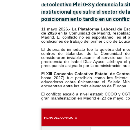
colectivo Plei 0-3 y denuncia la 
del
institucional
que sufre el sector de l
posicionamiento tardío en un confli
11 mayo 2026.- La
Plataforma Laboral de Esc
de 2026
en la Comunidad de Madrid, respald
Madrid. El conflicto no es espontáneo: es el 
condiciones de trabajo del primer ciclo de Educ
El detonante inmediato fue la quiebra del mo
centros de titularidad de la Comunidad 
consideraron inviable asumir el servicio con 
presidencia de Isabel Díaz Ayuso, atribuyó el pr
presupuesto asignado por la administración aut
El
XIII Convenio Colectivo Estatal de Centr
hasta 2027) fue percibido como insuficiente
educadoras cobra únicamente el Salario Mín
encuentran entre las más elevadas de Europa.
El conflicto escaló a nivel estatal: CCOO y 
gran manifestación en Madrid el 23 de mayo, c
FICHA DEL CONFLICTO