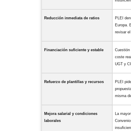
insuficie
Reducción inmediata de ratios
PLEI denu
Europa. E
revisar e
Financiación suficiente y estable
Cuestión 
coste rea
UGT y C
Refuerzo de plantillas y recursos
PLEI pide
propuest
misma di
Mejora salarial y condiciones
La mayorí
laborales
Convenio 
insuficie