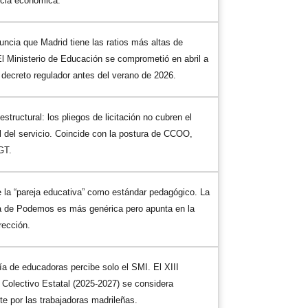
ncia económica.
ncia que Madrid tiene las ratios más altas de
l Ministerio de Educación se comprometió en abril a
l decreto regulador antes del verano de 2026.
estructural: los pliegos de licitación no cubren el
l del servicio. Coincide con la postura de CCOO,
GT.
 la “pareja educativa” como estándar pedagógico. La
a de Podemos es más genérica pero apunta en la
rección.
a de educadoras percibe solo el SMI. El XIII
Colectivo Estatal (2025-2027) se considera
nte por las trabajadoras madrileñas.