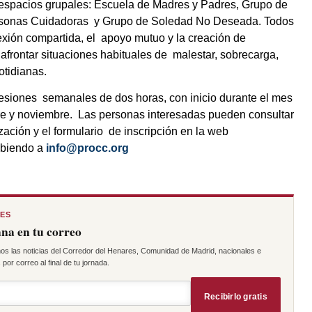
  espacios grupales: Escuela de Madres y Padres, Grupo de  
sonas Cuidadoras  y Grupo de Soledad No Deseada. Todos 
lexión compartida, el  apoyo mutuo y la creación de 
afrontar situaciones habituales de  malestar, sobrecarga, 
otidianas.  
siones  semanales de dos horas, con inicio durante el mes 
bre y noviembre.  Las personas interesadas pueden consultar 
las fechas  concretas, los espacios de realización y el formulario  de inscripción en la web  
ibiendo a 
info@procc.org
RES
na en tu correo
os las noticias del Corredor del Henares, Comunidad de Madrid, nacionales e
por correo al final de tu jornada.
Recibirlo gratis