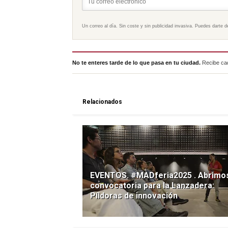
Un correo al día. Sin coste y sin publicidad invasiva. Puedes darte d
No te enteres tarde de lo que pasa en tu ciudad.
Recibe cad
Relacionados
EVENTOS. #MADferia2025 . Abrimos
convocatoria para la Lanzadera:
Píldoras de innovación