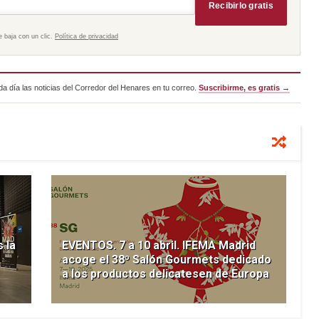
Recibirlo gratis
e baja con un clic.
Política de privacidad
a día las noticias del Corredor del Henares en tu correo.
Suscribirme, es gratis →
 la
EVENTOS. 7 a 10 abril. IFEMA Madrid
acoge el 38º Salón Gourmets dedicado
a los productos delicatesen de Europa