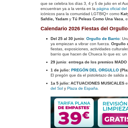
que se celebra los días 3, 4 y 5 de julio en el 
encuentran ya a la venta en la
página oficial del
icónicos para la comunidad LGTBIQ+ como
Kat
Safdie, Yadam
y
Tú Peleas Como Una Vaca
, 
Calendario 2026 Fiestas del Orgullo
Del 25 al 30 junio
:
Orgullo de Barrio
: Un
ya empiezan a vibrar con fuerza.
Orgullo 
fiestas, exposiciones, actividades cultural
barrio que hacen de Chueca lo que es: un e
29 junio
:
entrega de los premios MADO
1 de julio:
PREGÓN DEL ORGULLO
(Pla
El pregón que da el pistoletazo de salida a 
1a 5 julio: ACTUACIONES MUSICALES
e
del Sol
y
Plaza de España
.