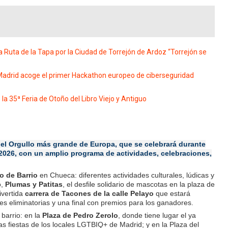
a Ruta de la Tapa por la Ciudad de Torrejón de Ardoz “Torrejón se
adrid acoge el primer Hackathon europeo de ciberseguridad
la 35ª Feria de Otoño del Libro Viejo y Antiguo
el Orgullo más grande de Europa, que se celebrará durante
de 2026, con un amplio programa de actividades, celebraciones,
o de Barrio
en Chueca: diferentes actividades culturales, lúdicas y
o,
Plumas y Patitas
, el desfile solidario de mascotas en la plaza de
divertida
carrera de Tacones de la calle Pelayo
que estará
s eliminatorias y una final con premios para los ganadores.
 barrio: en la
Plaza de Pedro Zerolo
, donde tiene lugar el ya
s fiestas de los locales LGTBIQ+ de Madrid; y en la Plaza del