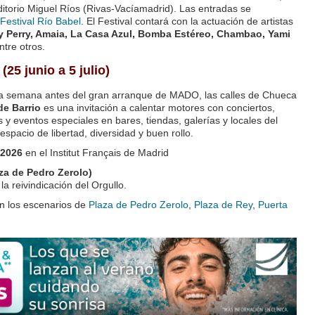
Auditorio Miguel Ríos (Rivas-Vacíamadrid). Las entradas se
 Festival Río Babel
. El Festival contará con la actuación de artistas
y Perry, Amaia, La Casa Azul, Bomba Estéreo, Chambao, Yami
entre otros.
(25 junio a 5 julio)
a semana antes del gran arranque de MADO, las calles de Chueca
de Barrio
es una invitación a calentar motores con conciertos,
es y eventos especiales en bares, tiendas, galerías y locales del
spacio de libertad, diversidad y buen rollo.
 2026
en el Institut Français de Madrid
za de Pedro Zerolo)
la reivindicación del Orgullo.
n los escenarios de
Plaza de Pedro Zerolo
,
Plaza de Rey
,
Puerta