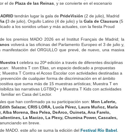
or el de
Plaza de las Reinas
, y se convierte en el escenario
MADRID
tendrán lugar la gala de
PrideVisión
(2 de julio), Madrid
ña (
3 de julio), Orgullo Latino (4 de julio) y la
Gala de Clausura
(5
edicado a los sonidos urban y más actuales, con la fiesta Proud
a de los premios MADO 2026 en el Institut Français de Madrid; la
manos
volverá a las oficinas del Parlamento Europeo el 3 de julio y,
gran manifestación del ORGULLO que prevé, de nuevo, una masiva
 Muestra t
celebra su 20ª edición a través de diferentes disciplinas
acan: Muestra T con Ellas, un espacio dedicado a propuestas
s; Muestra T Contra el Acoso Escolar con actividades destinadas a
la prevención de cualquier forma de discriminación en el ámbito
xpositiva que suma más de 15 muestras artísticas; Muestra T en
sibiliza las narrativas LGTBIQ+ y Muestra T Kids con actividades
y familiar en Casa del Lector.
nales que han confirmado ya su participación son:
Mon Laferte,
Edith Salazar, CRIS LORA, Lucía Pérez, Laura Muñoz, María
r, Alba Morena, Bea Pelea, DeArco, Ouineta, Ana Farelo,
allentines, La Macizo, La Plexy, Chumina Power, Cascales,
 anunciando en breve.
s de MADO, este año se suma la edición del
Festival Río Babel
,