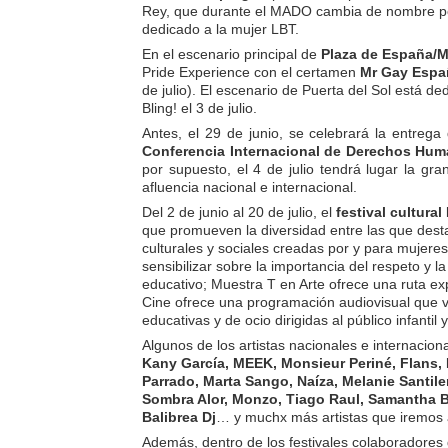
Rey, que durante el MADO cambia de nombre p
dedicado a la mujer LBT.
En el escenario principal de
Plaza de España/
Pride Experience con el certamen
Mr Gay Espa
de julio). El escenario de Puerta del Sol está d
Bling! el 3 de julio.
Antes, el 29 de junio, se celebrará la entreg
Conferencia Internacional de Derechos Hu
por supuesto, el 4 de julio tendrá lugar la 
afluencia nacional e internacional.
Del 2 de junio al 20 de julio, el
festival cultural
que promueven la diversidad entre las que dest
culturales y sociales creadas por y para mujere
sensibilizar sobre la importancia del respeto y 
educativo; Muestra T en Arte ofrece una ruta e
Cine ofrece una programación audiovisual que vi
educativas y de ocio dirigidas al público infantil 
Algunos de los artistas nacionales e internacio
Kany García, MEEK, Monsieur Periné, Flans, 
Parrado, Marta Sango, Naíza, Melanie Santile
Sombra Alor, Monzo, Tiago Raul, Samantha B
Balibrea Dj
… y muchx más artistas que iremos
Además, dentro de los festivales colaboradore