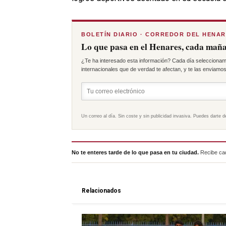
BOLETÍN DIARIO · CORREDOR DEL HENA
Lo que pasa en el Henares, cada maña
¿Te ha interesado esta información? Cada día seleccionam
internacionales que de verdad te afectan, y te las enviamos 
Un correo al día. Sin coste y sin publicidad invasiva. Puedes darte d
No te enteres tarde de lo que pasa en tu ciudad.
Recibe cad
Relacionados