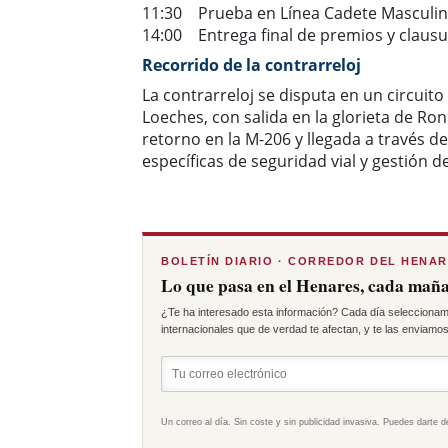
11:30 Prueba en Línea Cadete Masculi
14:00 Entrega final de premios y claus
Recorrido de la contrarreloj
La contrarreloj se disputa en un circuito
Loeches, con salida en la glorieta de Ro
retorno en la M-206 y llegada a través de
específicas de seguridad vial y gestión del
BOLETÍN DIARIO · CORREDOR DEL HENA
Lo que pasa en el Henares, cada maña
¿Te ha interesado esta información? Cada día seleccionam
internacionales que de verdad te afectan, y te las enviamos 
Un correo al día. Sin coste y sin publicidad invasiva. Puedes darte d