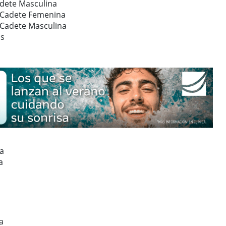
adete Masculina
s Cadete Femenina
 Cadete Masculina
os
na
a
a