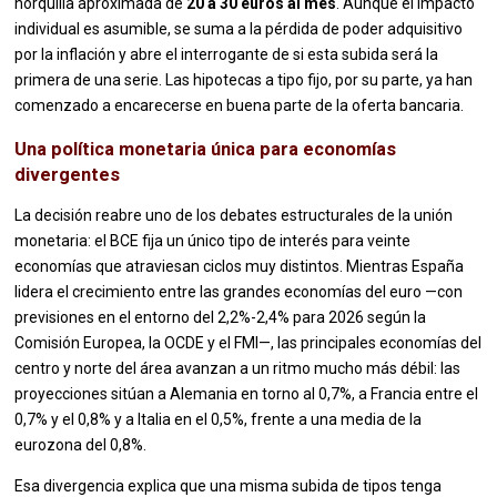
horquilla aproximada de
20 a 30 euros al mes
. Aunque el impacto
individual es asumible, se suma a la pérdida de poder adquisitivo
por la inflación y abre el interrogante de si esta subida será la
primera de una serie. Las hipotecas a tipo fijo, por su parte, ya han
comenzado a encarecerse en buena parte de la oferta bancaria.
Una política monetaria única para economías
divergentes
La decisión reabre uno de los debates estructurales de la unión
monetaria: el BCE fija un único tipo de interés para veinte
economías que atraviesan ciclos muy distintos. Mientras España
lidera el crecimiento entre las grandes economías del euro —con
previsiones en el entorno del 2,2%-2,4% para 2026 según la
Comisión Europea, la OCDE y el FMI—, las principales economías del
centro y norte del área avanzan a un ritmo mucho más débil: las
proyecciones sitúan a Alemania en torno al 0,7%, a Francia entre el
0,7% y el 0,8% y a Italia en el 0,5%, frente a una media de la
eurozona del 0,8%.
Esa divergencia explica que una misma subida de tipos tenga